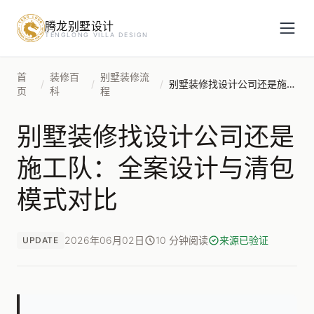
腾龙别墅设计
预约设计咨询
TENGLONG VILLA DESIGN
姓名
*
首
装修百
别墅装修流
/
/
/
别墅装修找设计公司还是施工队：全案设计与清包模式对比
页
科
程
别墅装修找设计公司还是
手机号
*
施工队：全案设计与清包
模式对比
房屋面积（㎡）
2026年06月02日
10 分钟阅读
来源已验证
UPDATE
立即预约
提交即视为您同意我们与您联系，信息仅用于设计咨询服务