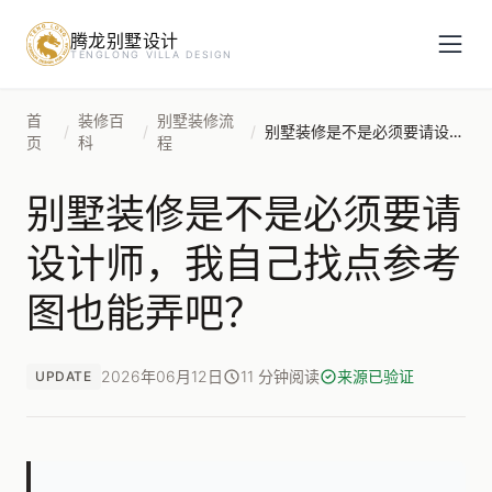
腾龙别墅设计
预约设计咨询
TENGLONG VILLA DESIGN
姓名
*
首
装修百
别墅装修流
/
/
/
别墅装修是不是必须要请设计师，我自己找点参考图也能弄吧？
页
科
程
别墅装修是不是必须要请
手机号
*
设计师，我自己找点参考
图也能弄吧？
房屋面积（㎡）
2026年06月12日
11 分钟阅读
来源已验证
UPDATE
立即预约
提交即视为您同意我们与您联系，信息仅用于设计咨询服务