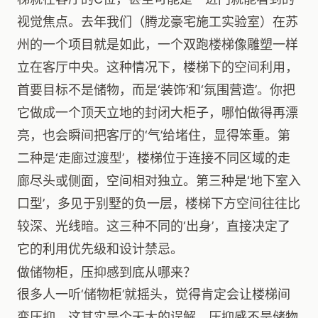
视觉焦点。去年我们（腾龙豪宅施工实验室）在苏
州的一个项目就是如此，一个双跑楼梯像雕塑一样
立在客厅中央。这种情况下，楼梯下的空间利用，
首要目标不是储物，而是‘装饰’和‘氛围营造’。你把
它做成一个顶天立地的封闭大柜子，哪怕做得再漂
亮，也会瞬间把客厅的‘气’给堵住，显得笨重。第
二种是‘走廊过渡型’，楼梯位于连接不同区域的走
廊尽头或侧面，空间相对独立。第三种是‘地下室入
口型’，多见于别墅的负一层，楼梯下方空间往往比
较深、光线暗。这三种不同的‘出身’，直接决定了
它的利用优先级和设计禁忌。
做储物柜，压抑感到底从哪来？
很多人一听‘储物柜’就摇头，觉得肯定会让楼梯间
变压抑。这其实是个天大的误解。压抑感不是储物