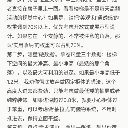
者直接在房子里走一圈。看看楼梯是不是每天高频
活动的视觉中心？如果是，请把‘美观’和‘通透感’的
权重调到70%以上，优先考虑开放式或展示型设
计。如果它在一个安静的、不常被注意的角落，那
么‘实用收纳’的权重可以占到70%。
第二步，测量‘硬数据’。拿卷尺量三个数据：楼梯
下空间的最大净高、最小净高（最矮的那个角
落），以及最大可利用的进深。如果最小净高低于
1.2米，我劝你彻底放弃做固定柜体的想法，这个
高度人进去都费劲，只能考虑做最低矮的抽屉或者
纯粹装饰。如果进深超过0.8米，就要小心柜体过
于笨重，可以考虑做‘抽拉式’的储物系统，不用时
推进去，保持立面平整。
第三步，盘点‘需求清单’。拿出一张纸，列出你家