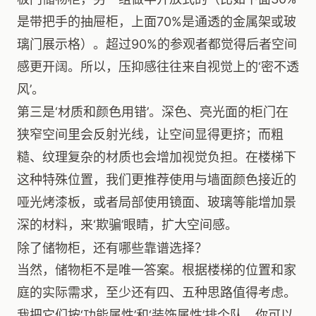
是带把手的抽屉柜，上面70%是通透的金属架或玻
璃门展示格）。超过90%的参观者都觉得后者空间
感更开阔。所以，压抑感往往来自视觉上的‘密不透
风’。
第三是‘材质和颜色用错’。深色、亮光面的柜门在
狭窄空间里会反射光线，让空间显得更挤；而粗
糙、纹理复杂的材质也会增加视觉负担。在楼梯下
这种特殊位置，我们更推荐使用与墙面颜色接近的
哑光烤漆板，或者局部使用镜面、玻璃等能增加景
深的材料，来‘欺骗’眼睛，扩大空间感。
除了储物柜，还有哪些靠谱选择？
当然，储物柜不是唯一答案。根据楼梯的位置和家
庭的实际需求，至少还有四、五种思路值得考虑。
我把它们按‘功能属性’和‘装饰属性’排个队，你可以