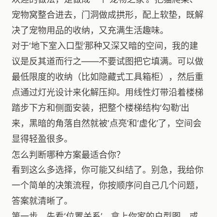
宠物窝整合进去，门洞做成拱形，配上软垫，既解
决了宠物用品的收纳，又充满生活趣味。
对于‘地下室入口型’那种又深又暗的空间，我的建
议是反其道而行之——不要试图把它填满。可以做
最低限度的收纳（比如隐藏式工具箱柜），然后重
点通过灯光设计来化解压抑。用线性灯带沿着楼梯
踏步下方和侧面安装，把整个楼梯结构‘勾勒’出
来，黑暗的角落自然就被‘点亮’和‘虚化’了，空间会
显得轻盈很多。
怎么判断哪种方案最适合你？
看到这么多选择，你可能又纠结了。别急，我给你
一个简单的决策流程，你按顺序问自己几个问题，
答案就清晰了。
第一步，先看‘位置关系’。拿上你家的户型图，或