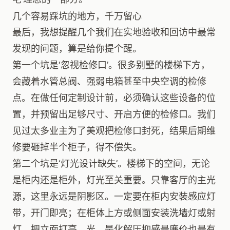
几个容易踩坑的地方，千万留心
最后，我想提醒几个我们在实地验收和回访中最常
发现的问题，算是给你提个醒。
第一个坑是‘忽视检修口’。很多别墅的楼梯下方，
会藏着水管总阀、强弱电箱甚至中央空调的检修
点。在做任何定制设计前，必须确认这些设备的位
置，并预留出足够尺寸、开启方便的检修口。我们
见过太多业主为了美观把检修口封死，结果后期维
修要砸掉半个柜子，得不偿失。
第二个坑是‘灯光设计缺失’。楼梯下的空间，无论
是柜内还是柜外，灯光至关重要。只靠客厅的主光
源，这里永远是阴影区。一定要在柜内安装感应灯
带，开门即亮；在柜体上方或侧面安装洗墙灯或射
灯，把立面打亮。光，是化解压抑感最廉价也最有