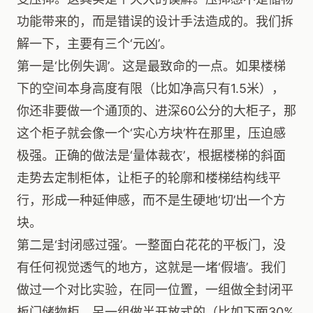
功能带来的，而是错误的设计手法造成的。我们拆
解一下，主要有三个‘元凶’。
第一是‘比例失调’。这是最致命的一点。如果楼梯
下的空间本身高度有限（比如净高只有1.5米），
你还非要做一个通顶的、进深60公分的大柜子，那
这个柜子就会像一个‘实心方块’杵在那里，压迫感
极强。正确的做法是‘量体裁衣’，根据楼梯的斜面
走势去定制柜体，让柜子的轮廓和楼梯结构线平
行，形成一种延伸感，而不是生硬地‘切’出一个方
块。
第二是‘封闭感过强’。一整面白花花的平板门，没
有任何视觉透气的地方，这就是一堵‘假墙’。我们
做过一个对比实验，在同一位置，一组做全封闭平
板门储物柜，另一组做半开放式的（比如下面30%