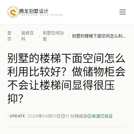
腾龙别墅设计
预约设计咨询
TENGLONG VILLA DESIGN
姓名
*
首
装修百
别墅空间功
/
/
/
别墅的楼梯下面空间怎么利用比较好？做储物柜会不会让楼梯间显得很压抑？
页
科
能
别墅的楼梯下面空间怎么
手机号
*
利用比较好？做储物柜会
不会让楼梯间显得很压
房屋面积（㎡）
抑？
2026年04月01日
11 分钟阅读
来源已验证
UPDATE
立即预约
提交即视为您同意我们与您联系，信息仅用于设计咨询服务