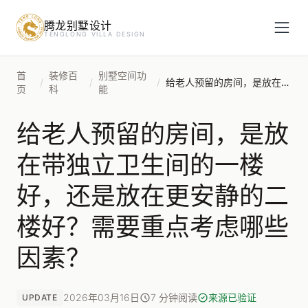
腾龙别墅设计
预约设计咨询
TENGLONG VILLA DESIGN
姓名
*
首
装修百
别墅空间功
/
/
/
给老人预留的房间，是放在带独立卫生间的一楼好，还是放在更安静的二楼好？需要重点考虑哪些因素？
页
科
能
给老人预留的房间，是放
手机号
*
在带独立卫生间的一楼
好，还是放在更安静的二
房屋面积（㎡）
楼好？需要重点考虑哪些
因素？
立即预约
2026年03月16日
7 分钟阅读
来源已验证
UPDATE
提交即视为您同意我们与您联系，信息仅用于设计咨询服务