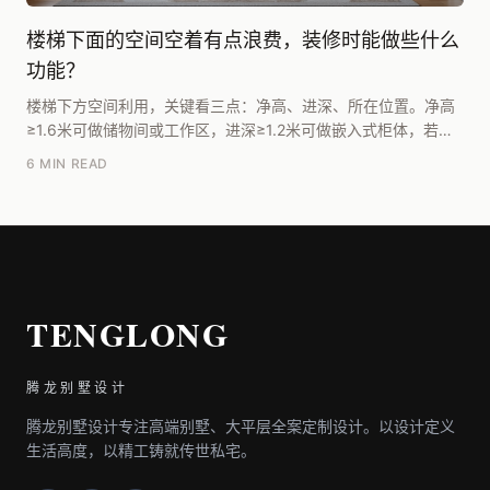
楼梯下面的空间空着有点浪费，装修时能做些什么
功能？
楼梯下方空间利用，关键看三点：净高、进深、所在位置。净高
≥1.6米可做储物间或工作区，进深≥1.2米可做嵌入式柜体，若位
于客厅或门厅附近则优先考虑展示性功能。腾...
6 MIN READ
TENGLONG
腾龙别墅设计
腾龙别墅设计专注高端别墅、大平层全案定制设计。以设计定义
生活高度，以精工铸就传世私宅。