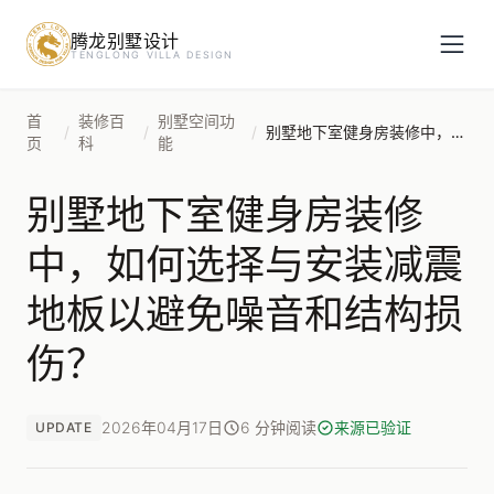
腾龙别墅设计
预约设计咨询
TENGLONG VILLA DESIGN
姓名
*
首
装修百
别墅空间功
/
/
/
别墅地下室健身房装修中，如何选择与安装减震地板以避免噪音和结构损伤？
页
科
能
别墅地下室健身房装修
手机号
*
中，如何选择与安装减震
地板以避免噪音和结构损
房屋面积（㎡）
伤？
2026年04月17日
6 分钟阅读
来源已验证
UPDATE
立即预约
提交即视为您同意我们与您联系，信息仅用于设计咨询服务