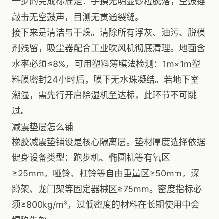
一步的完成标准是：手摸无明显砂粒脱落，空鼓锤
敲击无空鼓声，目测无贯通裂缝。
接下来是清洁与干燥。清除所有浮灰、油污、脱模
剂残留，吸尘器配合工业吹风机彻底清理。地面含
水率必须≤8%，可用塑料薄膜法检测：1m×1m塑
料膜密封24小时后，膜下无水珠凝结。若地下室
潮湿，需先行开启除湿机至达标，此环节不可跳
过。
减震垫层怎么铺
橡胶减震垫铺设是核心隔离层。垫材厚度选择依据
健身设备类型：跑步机、椭圆机等有氧区
≥25mm，哑铃、杠铃等自由重量区≥50mm，深
蹲架、龙门架等固定器械区≥75mm。密度指标必
须≥800kg/m³，过低密度的材料在长期使用中会