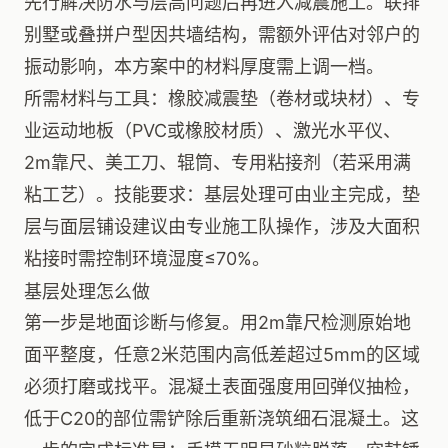
先行解决防水与层高问题后再进入减震施工。联排
别墅或叠拼户型因共墙结构，需额外评估对邻户的
振动影响，本方案中的材料厚度需上调一档。
所需材料与工具：橡胶减震垫（卷材或块材）、专
业运动地板（PVC或橡胶材质）、激光水平仪、
2m靠尺、美工刀、辊筒、专用粘接剂（若采用满
粘工艺）。技能要求：基层处理可由业主完成，垫
层与面层铺设建议由专业施工队操作，涉及大面积
粘接时需控制环境湿度≤70%。
基层处理怎么做
第一步是地面诊断与修复。用2m靠尺检测原始地
面平整度，任意2米范围内高低差超过5mm的区域
必须打磨或找平。混凝土表面强度用回弹仪抽检，
低于C20的部位需铲除后重新浇筑细石混凝土。这