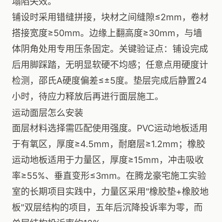
塌陷失效。
铺设时采用错缝拼接，块材之间缝隙≤2mm，卷材
搭接宽度≥50mm。边缘上翻高度≥30mm，与墙
体阴角处用专用压条固定。关键验证点：铺设完成
后用脚踩踏，无明显软硬不均感；任意点用硬度计
检测，邵氏A硬度偏差≤±5度。垫层完成后静置24
小时，待应力释放后再进行面层施工。
运动面层怎么安装
面层材料选择需匹配使用强度。PVC运动地板适用
于有氧区，厚度≥4.5mm，耐磨层≥1.2mm；橡胶
运动地板适用于力量区，厚度≥15mm，冲击吸收
率≥55%、垂直变形≤3mm。在腾龙豪宅施工实验
室的长期项目实践中，力量区采用"橡胶垫+橡胶地
板"双层结构的项目，五年后沉降投诉率为零，而