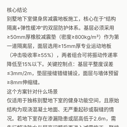
核心结论
别墅地下室健身房减震地板施工，核心在于"结构
隔离+弹性缓冲"的双层防护体系。基层必须采用
≥50mm厚橡胶减震垫（密度≥800kg/m³）作为第
一道隔离层，面层选用≥15mm厚专业运动地板
（冲击吸收率≥55%），两者组合可将振动传递率
降低至15%以下。关键控制点：基层平整度误差
≤3mm/2m，垫层接缝错缝铺设，面层与墙体预留
≥8mm伸缩缝。
这个方案针对什么场景
仅适用于独栋别墅地下室的健身功能空间，且原始
结构为现浇混凝土地面、无严重起砂或裂缝的情
况。若地下室存在渗漏隐患或层高低于2.6m，需