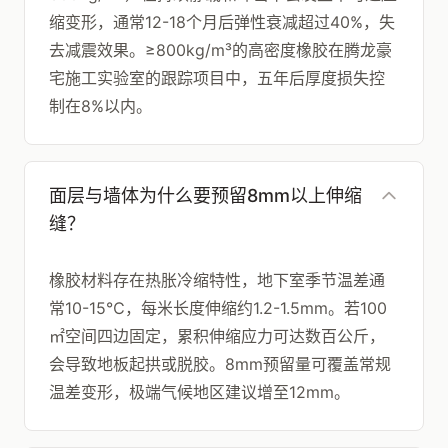
缩变形，通常12-18个月后弹性衰减超过40%，失
去减震效果。≥800kg/m³的高密度橡胶在腾龙豪
宅施工实验室的跟踪项目中，五年后厚度损失控
制在8%以内。
面层与墙体为什么要预留8mm以上伸缩
缝？
橡胶材料存在热胀冷缩特性，地下室季节温差通
常10-15℃，每米长度伸缩约1.2-1.5mm。若100
㎡空间四边固定，累积伸缩应力可达数百公斤，
会导致地板起拱或脱胶。8mm预留量可覆盖常规
温差变形，极端气候地区建议增至12mm。