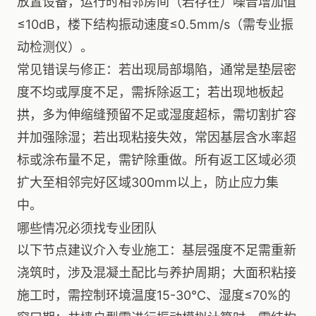
放置设备，运行时相邻房间（若存在）噪音增加值
≤10dB，楼下结构振动速度≤0.5mm/s（需专业振
动检测仪）。
常见错误与修正：若出现局部塌陷，通常是垫层密
度不均或厚度不足，需拆除返工；若出现地板起
拱，多为伸缩缝预留不足或湿度超标，需切割扩容
并加强除湿；若出现粘接失效，常因基层含水率超
标或涂布量不足，需铲除重做。所有返工区域必须
扩大至相邻完好区域300mm以上，防止应力集
中。
哪些情况必须找专业团队
以下节点建议介入专业施工：基层强度不足需重新
浇筑时，涉及混凝土配比与养护周期；大面积粘接
施工时，需控制环境温度15-30℃、湿度≤70%的