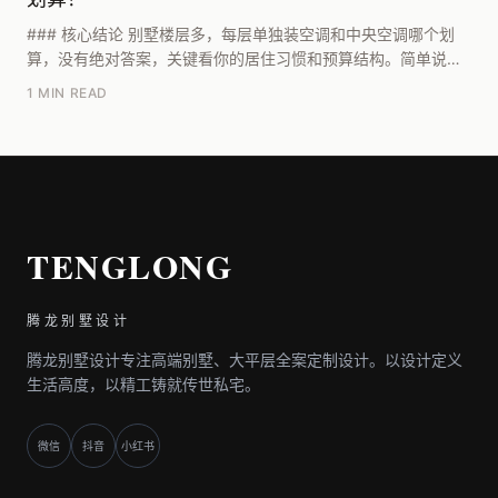
### 核心结论 别墅楼层多，每层单独装空调和中央空调哪个划
算，没有绝对答案，关键看你的居住习惯和预算结构。简单说：
如果别墅面积在300㎡以上、层数超过三层，且...
1 MIN READ
TENGLONG
腾龙别墅设计
腾龙别墅设计专注高端别墅、大平层全案定制设计。以设计定义
生活高度，以精工铸就传世私宅。
微信
抖音
小红书