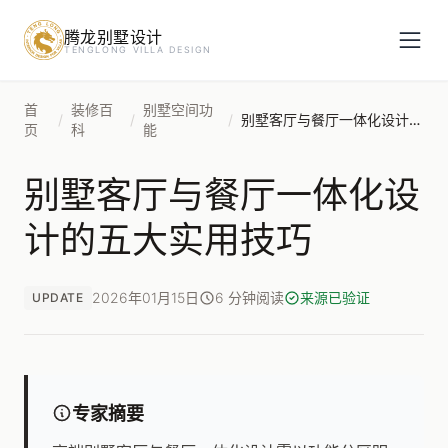
腾龙别墅设计
预约设计咨询
TENGLONG VILLA DESIGN
姓名
*
首
装修百
别墅空间功
/
/
/
别墅客厅与餐厅一体化设计的五大实用技巧
页
科
能
别墅客厅与餐厅一体化设
手机号
*
计的五大实用技巧
房屋面积（㎡）
2026年01月15日
6 分钟阅读
来源已验证
UPDATE
立即预约
专家摘要
提交即视为您同意我们与您联系，信息仅用于设计咨询服务