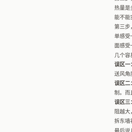
热量是
能不能
第三步
单感受
面感受
几个容
误区一
送风角
误区二
制。而
误区三
阻越大
拆东墙
最后说