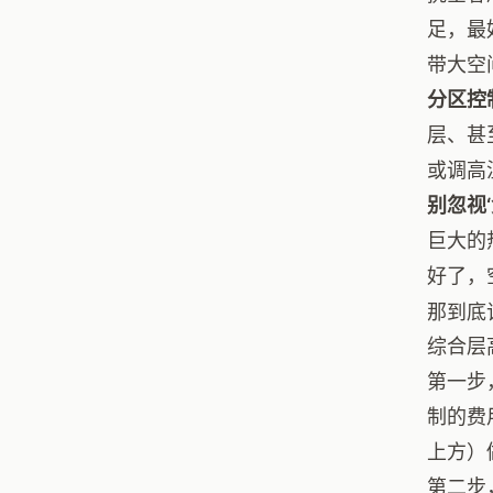
足，最
带大空
分区控
层、甚
或调高
别忽视‘
巨大的
好了，
那到底
综合层
第一步
制的费
上方）
第二步