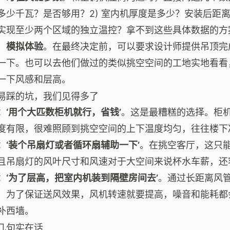
多少千瓦？是否够用？2) 室内机厚度是多少？安装后距离
实现至少两个区域的独立温控？拿不到这些具体数据的方
，
模拟体验
。在最终决定前，可以要求设计师提供吊顶完
一下。也可以去他们做过的类似挑空空间的工地实地看看
一下风感和层高。
易踩的坑，我们见得多了
：‘用个大匹数柜机就行，省钱’
。这是最糟糕的选择。柜
度有限，很难照顾到挑空空间的上下温度均匀，往往楼下
：‘装个吊扇灯或者循环扇辅助一下’
。在挑空客厅，这只
且吊扇灯的风叶尺寸和风速对于大空间来说杯水车薪，还
：‘为了层高，把室内机装到隔壁房间去’
。通过长距离风
，为了保证送风效果，风机转速就要提高，噪音和能耗都
补西墙。
几句实在话