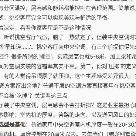
与分区温控，层高感和能耗都能控制在合理范围。简单说
式，挑空客厅完全可以实现美观与舒适的平衡。
着决定，看看你家客厅是不是这种情况
一听说挑空客厅气派，脑子一热就定了，但装中央空调时
怨‘早知道……’。挑空客厅装中央空调，有三个前提你得
挑空’？很多所谓的‘挑空’，实际层高也就5-6米，加上梁和
间对空调安装的容错率其实不高。第二，你对‘压抑’的定
，有的人觉得吊顶厚了就压抑，这个主观感受差异很大。
空调方案留出余地？普通平层的空调方案直接套用在挑空
不会被‘吃掉’？关键看这三点
厅装了中央空调，层高感会不会打折扣？这是业主最担心
素影响：室内机的厚度、管路的走向、以及送回风口的处
选型是基础
：普通家用中央空调室内机厚度一般在20-3
室内机，厚度控制在20厘米以内。去年我们（腾龙别墅