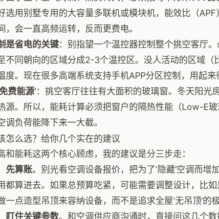
好选用别墅专用的大容量多联机或模块机，能效比（AP
间，会一直高频运转，反而更费电。
制是省电的关键
：别指望一个温控器控制整个挑空客厅。
至不同朝向的区域分成2-3个温控区。没人活动的区域（
温度。现在很多高端系统支持手机APP分区控制，用起来
免费能源’
：挑空客厅往往有大面积的玻璃窗。冬天阳光
热源。所以，能耗计算必须把窗户的隔热性能（Low-E
空调负荷能降下来一大截。
该怎么选？给你几个实在的建议
高和能耗这两个核心顾虑，我的建议是分三步走：
，
先算账
。别光看空调设备报价，把为了‘隐藏’空调而增
用都算进去。如果总预算吃紧，可能需要调整设计，比如
做一点造型吊顶来容纳设备，而不是追求全屋‘无吊顶’的
，
盯住关键参数
。和空调供应商沟通时，直接问这几个数据