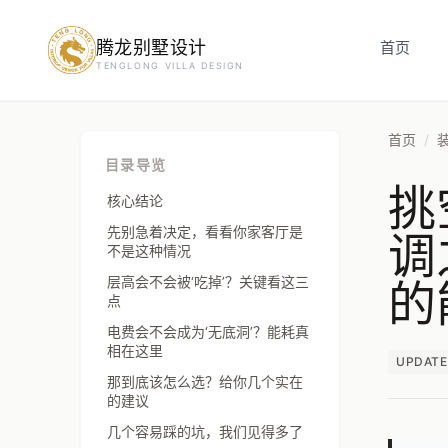
腾龙别墅设计
预约设计咨询
首页
TENGLONG VILLA DESIGN
姓名
*
首页
/
目录导览
挑
手机号
*
核心结论
调
先别急着决定，看看你家客厅是
不是这种情况
的
层高会不会被‘吃掉’？关键看这三
房屋面积（㎡）
点
电费会不会成为‘无底洞’？能耗真
相在这里
UPDATE
那到底该怎么选？给你几个实在
立即预约
的建议
几个容易踩的坑，我们见得多了
提交即视为您同意我们与您联系，信息仅用于设计咨询服务