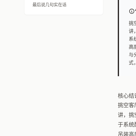
最后说几句实在话
挑
讲
系
高
与
式
核心结
挑空客
讲，挑
于系统
吊装高