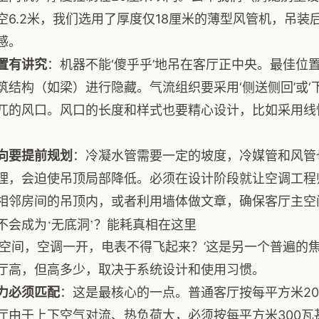
空6.2米，我们选用了厚度仅18厘米的薄型风管机，吊装
感。
置有讲究
：机器不能‘傻乎乎’地吊在客厅正中央。最佳位
筑结构（如梁）进行隐藏。气流组织要采用‘侧送侧回’或‘
兀的风口。风口的长度和样式也要精心设计，比如采用线
向要提前规划
：冷凝水管需要一定的坡度，冷媒管和风管
理，会迫使吊顶局部降低。必须在设计阶段就让空调工程
相邻房间的吊顶内，或者利用墙体做文章，确保客厅主空间
不会成为‘无底洞’？能耗真相在这里
大空间，空调一开，电表不得飞起来？’这是另一个普遍的
厅高，但高多少，取决于系统设计和使用习惯。
力必须匹配
：这是最核心的一点。普通客厅按每平方米20
厅由于上下空气对流、热负荷大，必须按每平方米300瓦