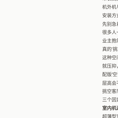
机外机
安装方
先别急
很多人
业主抱
真的‘
这种空
就压抑
配版’
层高会
挑空客
三个因
室内机
超薄型