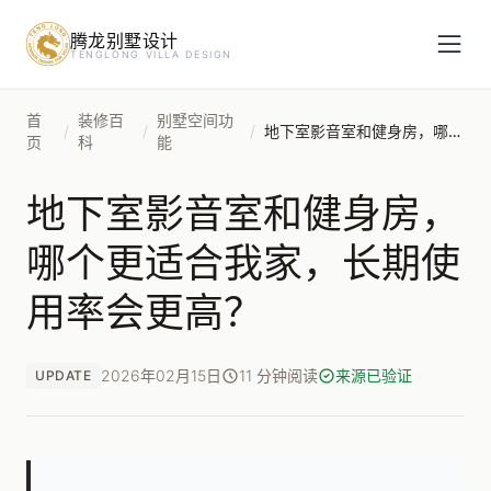
腾龙别墅设计
预约设计咨询
TENGLONG VILLA DESIGN
姓名
*
首
装修百
别墅空间功
/
/
/
地下室影音室和健身房，哪个更适合我家，长期使用率会更高？
页
科
能
地下室影音室和健身房，
手机号
*
哪个更适合我家，长期使
用率会更高？
房屋面积（㎡）
2026年02月15日
11 分钟阅读
来源已验证
UPDATE
立即预约
提交即视为您同意我们与您联系，信息仅用于设计咨询服务