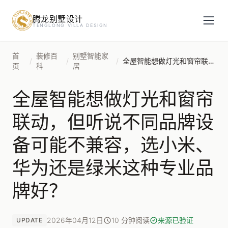
腾龙别墅设计
预约设计咨询
TENGLONG VILLA DESIGN
姓名
*
首
装修百
别墅智能家
/
/
/
全屋智能想做灯光和窗帘联动，但听说不同品牌设备可能不兼容，选小米、华为还是绿米这种专业品牌好？
页
科
居
全屋智能想做灯光和窗帘
手机号
*
联动，但听说不同品牌设
备可能不兼容，选小米、
房屋面积（㎡）
华为还是绿米这种专业品
牌好？
立即预约
2026年04月12日
10 分钟阅读
来源已验证
UPDATE
提交即视为您同意我们与您联系，信息仅用于设计咨询服务