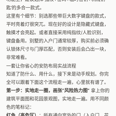
匙’的多合一款式。
这里有个细节：别选那些带巨大数字键盘的款式，
平时亮着灯很突兀。现在好的设计是隐藏式键盘，
触摸才会亮起。或者直接采用纯指纹/人脸识别，
键盘备用。别墅的入户门通常较厚，购买前必须确
认锁体尺寸与门厚匹配，否则安装后会凸出一块，
非常难看。
一套让你省心的安防布局实战流程
知道了防什么、用什么，接下来是动手规划。你完
全可以跟着下面这个流程走一遍，心里就有谱了。
第一步：实地走一圈，画张“风险热力图”
拿上你的
建筑平面图和花园景观图，实地走一遍。用不同颜
色的笔标记：
红色（高危区）
：所有通向室外的门（入户门、花