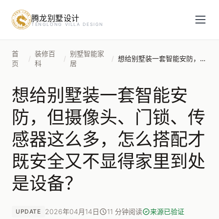
腾龙别墅设计
预约设计咨询
TENGLONG VILLA DESIGN
姓名
*
首
装修百
别墅智能家
/
/
/
想给别墅装一套智能安防，但摄像头、门锁、传感器这么多，怎么搭配才既安全又不显得家里到处是设备？
页
科
居
想给别墅装一套智能安
手机号
*
防，但摄像头、门锁、传
感器这么多，怎么搭配才
房屋面积（㎡）
既安全又不显得家里到处
是设备？
立即预约
2026年04月14日
11 分钟阅读
来源已验证
UPDATE
提交即视为您同意我们与您联系，信息仅用于设计咨询服务