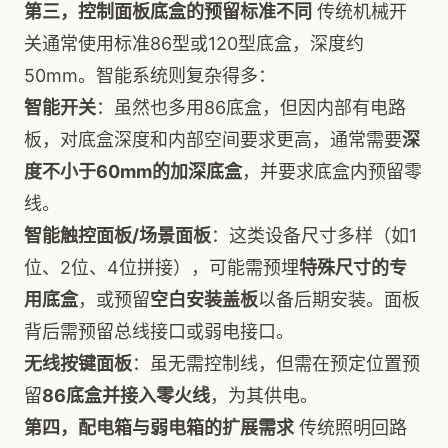
第三，控制面板底盒的预留标准不同
传统机械开
关通常使用标准86型或120型底盒，深度约
50mm。智能系统则复杂得多：
智能开关
：虽然也多用86底盒，但因内部有电路
板，对底盒深度和内部空间要求更高，通常需要
深
度不小于60mm的加深底盒
，并要求底盒内预留零
线。
智能触控面板/场景面板
：这类设备尺寸多样（如1
位、2位、4位拼接），可能需预埋
特殊尺寸的专
用底盒
，或预留
空白安装盖板
以备后期安装。面板
背后需预留总线接口或弱电接口。
无线按键面板
：虽无需控制线，但需在预定位置预
留
86底盒并接入零火线
，为其供电。
第四，配电箱与弱电箱的扩展需求
传统照明回路