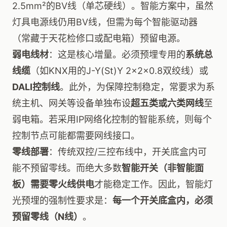
2.5mm²的BV线（单芯硬线）。智能方案中，虽然
灯具电源线仍用BV线，但需为每个智能驱动器
（常藏于天花检修口或配电箱）预留电源。
弱电线材
：这是核心增量。必须预埋专用的
系统总
线缆
（如KNX用的J-Y(St)Y 2x2x0.8双绞线）或
DALI控制线
。此外，为保障控制稳定，常要求为系
统主机、网关等设备单独布设
超五类或六类网线
至
弱电箱。若采用IP网络化控制的智能系统，则每个
控制节点可能都需要网线接口。
零线部署
：传统双控/三控布线中，开关底盒内可
能不预留零线。而绝大多数
智能开关（非智能面
板）需要零火线供电
才能稳定工作。因此，智能灯
光预埋的强制性要求是：
每一个开关底盒内，必须
预留零线（N线）
。