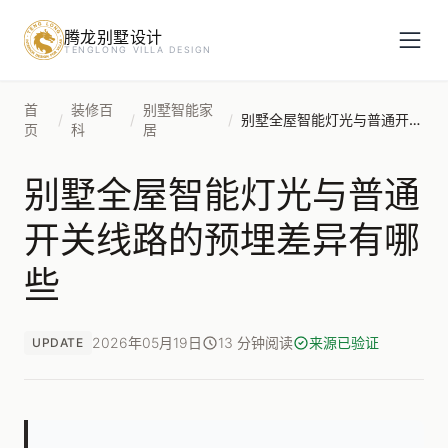
腾龙别墅设计
预约设计咨询
TENGLONG VILLA DESIGN
姓名
*
首
装修百
别墅智能家
/
/
/
别墅全屋智能灯光与普通开关线路的预埋差异有哪些
页
科
居
别墅全屋智能灯光与普通
手机号
*
开关线路的预埋差异有哪
些
房屋面积（㎡）
2026年05月19日
13 分钟阅读
来源已验证
UPDATE
立即预约
提交即视为您同意我们与您联系，信息仅用于设计咨询服务