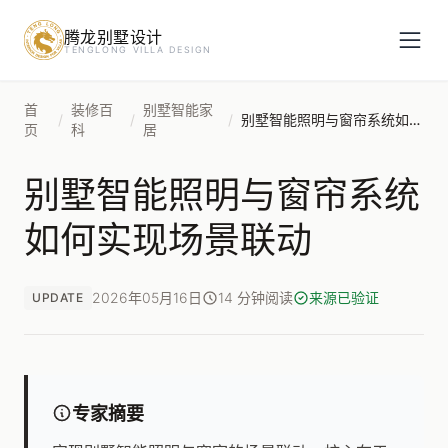
腾龙别墅设计
预约设计咨询
TENGLONG VILLA DESIGN
姓名
*
首
装修百
别墅智能家
/
/
/
别墅智能照明与窗帘系统如何实现场景联动
页
科
居
别墅智能照明与窗帘系统
手机号
*
如何实现场景联动
房屋面积（㎡）
2026年05月16日
14 分钟阅读
来源已验证
UPDATE
立即预约
专家摘要
提交即视为您同意我们与您联系，信息仅用于设计咨询服务