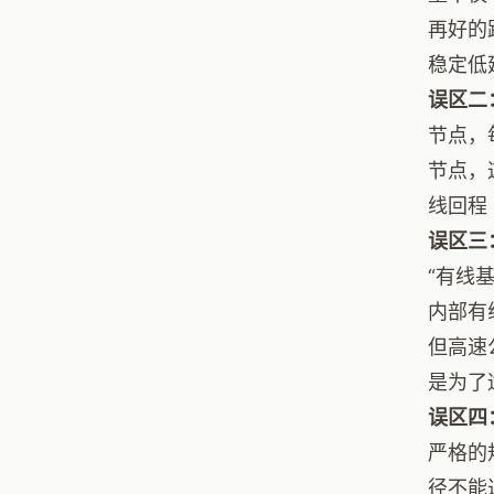
再好的
稳定低
误区二
节点，
节点，
线回程
误区三
“有线
内部有
但高速
是为了
误区四
严格的
径不能