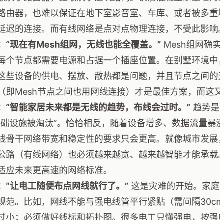
路由器，也难以保证在地下室影音室、车库、或者被多重
延迟的连接。而有线网络是点对点物理连接，不受此影响
：“现在有Mesh组网，无线也能全覆盖。”
Mesh组网确
每个节点都需要电源和占据一个插座位置。在别墅环境中，
这些设备的供电、摆放、散热都是问题，并且节点之间的
（即Mesh节点之间也用网线连接）才是最佳方案，而这又
：“智能家居未来都是无线的趋势，布线会过时。”
趋势是
基础设施被淘汰”。恰恰相反，随着设备增多、数据流量暴涨
线骨干网络带宽和稳定性的要求只会更高。就像城市发展
公路（有线网络）也必须越来越宽、越来越智能才能承载
适应未来更高速的网络标准。
：“让电工随便布点网线就行了。”
这是灾难的开始。家庭
规范。比如，网线不能与强电线管平行紧贴（需间隔30c
过小；必须做好线标和拓扑图。很多电工只懂强电，按强