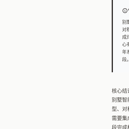
别
对
成
心
年
段
核心结
别墅智
型、对
需要集
段完成