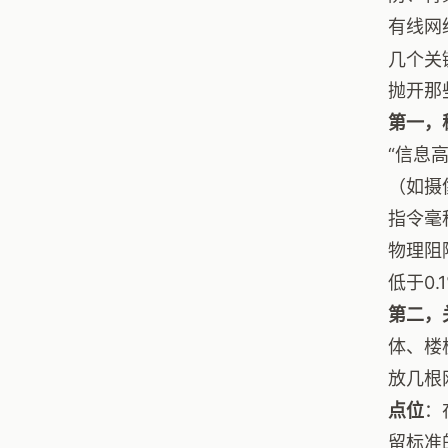
有线网
几个关
抛开那
第一，
“信息
（如摄
指令毫
物理阻
低于0
第二，
体、楼
放几根
点位
：
留标准