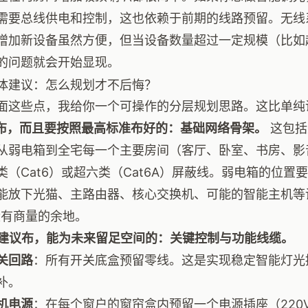
需要总线供电和控制，这也依赖于前期的线路预留。无线
增加新设备虽然方便，但当设备数量超过一定规模（比如
的问题就会开始显现。
体建议：怎么规划才不后悔？
面这些点，我给你一个可操作的分层规划思路。这比单纯说“
必须布，而且要按照最高标准布好的：基础网络骨架。
这包括
从弱电箱到全宅每一个主要房间（客厅、卧室、书房、影
类（Cat6）或超六类（Cat6A）屏蔽线。弱电箱的位
能放下光猫、主路由器、核心交换机、可能的智能主机等
没有商量的余地。
强烈建议布，能为未来留足空间的：关键控制与功能线缆。
关回路
：所有开关底盒预留零线。这是实现稳定智能灯光
补。
机电源
：在每个窗户的窗帘盒内预留一个电源插座（220