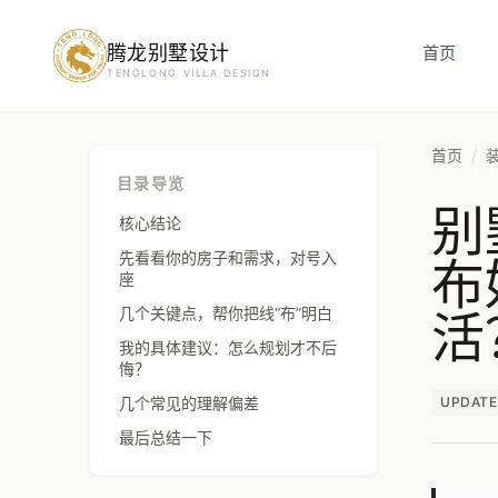
腾龙别墅设计
预约设计咨询
首页
TENGLONG VILLA DESIGN
姓名
*
首页
/
目录导览
别
手机号
*
核心结论
布
先看看你的房子和需求，对号入
座
活
几个关键点，帮你把线“布”明白
房屋面积（㎡）
我的具体建议：怎么规划才不后
悔？
几个常见的理解偏差
UPDATE
立即预约
最后总结一下
提交即视为您同意我们与您联系，信息仅用于设计咨询服务