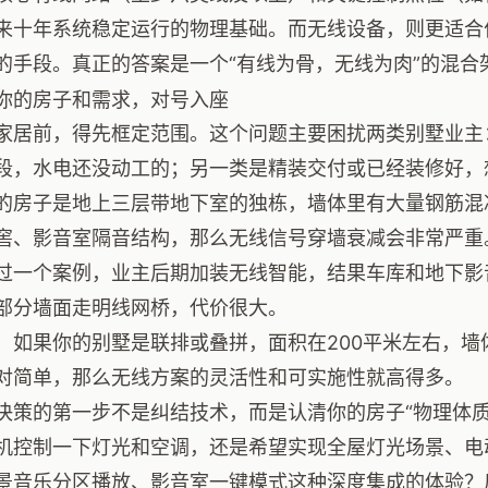
来十年系统稳定运行的物理基础。而无线设备，则更适合
的手段。真正的答案是一个“有线为骨，无线为肉”的混合
你的房子和需求，对号入座
家居前，得先框定范围。这个问题主要困扰两类别墅业主
段，水电还没动工的；另一类是精装交付或已经装修好，
的房子是地上三层带地下室的独栋，墙体里有大量钢筋混
窖、影音室隔音结构，那么无线信号穿墙衰减会非常严重
过一个案例，业主后期加装无线智能，结果车库和地下影
部分墙面走明线网桥，代价很大。
，如果你的别墅是联排或叠拼，面积在200平米左右，墙
对简单，那么无线方案的灵活性和可实施性就高得多。
决策的第一步不是纠结技术，而是认清你的房子“物理体质
机控制一下灯光和空调，还是希望实现全屋灯光场景、电
景音乐分区播放、影音室一键模式这种深度集成的体验？