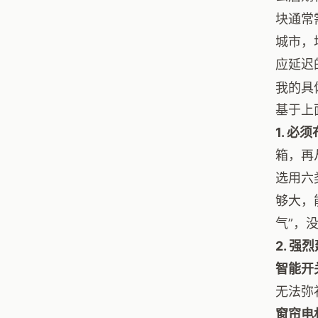
块通常
城市，
应延迟
我的具
基于上
1. 
箱，再
选用六
够大，
气”，
2. 
智能开
无法弥
窗帘电