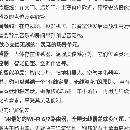
传感线
：在大门、后院门、主要窗户附近，预留安装摄像
感器的点位及穿线管。
音频线
：在电视墙、投影机位、影音室沙发后墙预埋高清线（
需要背景音乐的房间吊顶预留音箱线。
可以放心交给无线的：灵活的场景单元。
感器
：人体存在传感器、温湿度传感器等。它们位置灵活
控制
：智能插座、空调伴侣等。
的智能单品
：智能台灯、扫地机器人、空气净化器等。
说，你可以遵循一个“有线定局，无线添花”的原则。
用有
基本盘和稳定盘，确保核心功能十年不落伍。再用无线设
化的需求，享受其灵活便利。
见的理解偏差
：“用最好的Wi-Fi 6/7路由器，全屋无线覆盖就没问题。
取决于路由器，更取决于建筑结构。钢筋混凝土承重墙对2.