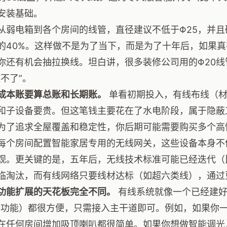
安装基础。
从弱电箱到各个房间的线管，直径建议不低于Φ25，并
的40%。这样做不是为了当下，而是为了十年后，如果
你还有机会抽拉换线。坦白讲，很多装修公司用的Φ20
改不了”。
成本账要算总账和长期账。
单看初期投入，有线布线（材
和子设备要贵。但这笔钱主要花在了水电阶段，属于隐蔽
为了追求全屋覆盖和稳定性，你后期可能需要购买多个高
每个房间配置智能家居专用的无线网关，这些设备本身不
观。更关键的是，五年后，无线技术标准可能已经迭代（比如从Wi
临淘汰，而有线网络只要线材达标（如超六类线），通过
功能扩展的天花板完全不同。
有线系统就像一个已经建好
新功能）都很方便，只需接入主干道即可。例如，如果你
在任何房间增加吸顶喇叭都很简单。如果你想做智能调光