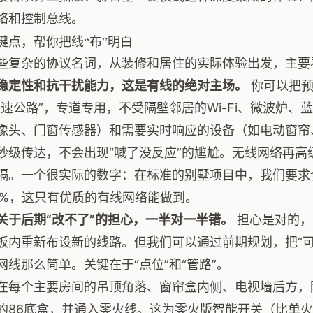
络和控制总线。
键点，帮你把线“布”明白
些复杂的协议名词，从装修和居住的实际体验出发，主要
稳定性和抗干扰能力，这是有线的绝对主场。
你可以把预
高速公路”，专道专用，不受隔壁邻居的Wi-Fi、微波炉
像头、门窗传感器）和需要实时响应的设备（如电动窗帘
秒级传达，不会出现“喊了没反应”的尴尬。无线网络再高
隔。一个很实际的数字：在标准的别墅项目中，我们要求
.1%，这只有优质的有线网络能做到。
关于后期“改不了”的担心，一半对一半错。
担心是对的，
板内重新布设新的线路。但我们可以通过前期规划，把“可
网线那么简单。关键在于“点位”和“管路”。
在每个主要房间的吊顶角落、窗帘盒内侧、电视墙后方，
的86底盒，并通入零火线。这为零火版智能开关（比单