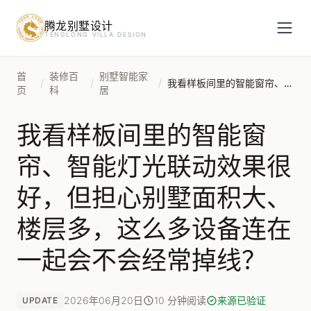
腾龙别墅设计
预约设计咨询
TENGLONG VILLA DESIGN
姓名
*
首
装修百
别墅智能家
/
/
/
我看样板间里的智能窗帘、智能灯光联动效果很好，但担心别墅面积大、楼层多，这么多设备连在一起会不会经常掉线？
页
科
居
我看样板间里的智能窗
手机号
*
帘、智能灯光联动效果很
好，但担心别墅面积大、
房屋面积（㎡）
楼层多，这么多设备连在
一起会不会经常掉线？
立即预约
2026年06月20日
10 分钟阅读
来源已验证
UPDATE
提交即视为您同意我们与您联系，信息仅用于设计咨询服务