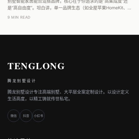
别墅智能家居能否混搭品牌，核心在于你追求的是“高集成度”还
是“高自由度”。坦白讲，单一品牌生态（如全屋苹果HomeKit、
华为全屋智能）能提供无缝联动和极简管理...
9 MIN READ
TENGLONG
腾龙别墅设计
腾龙别墅设计专注高端别墅、大平层全案定制设计。以设计定义
生活高度，以精工铸就传世私宅。
微信
抖音
小红书