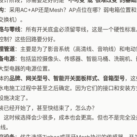
设计阶段，你需要定好的是
“不可变”或“很难改变”的基
构
：采用AC+AP还是Mesh？AP点位在哪？弱电箱位置
交换机）。
路与零线
：所有开关底盒必须留零线，这是一个硬性标准
控制？这些回路要分好。
埋管道
：主要是为了影音系统（高清线、音响线）和电动
备电源
：包括监控摄像头、传感器、智能马桶、洗碗机、
大型电器的电源位置。
体的
品牌、网关型号、智能开关面板样式、音箱型号
，这
水电施工过程中甚至之后确定。因为它们的接口和安装方
设施决定了。
装已经开始了，甚至快结束了，怎么办？
，这时候选择会少很多，成本也会更高。但也不是完全没办
路线。