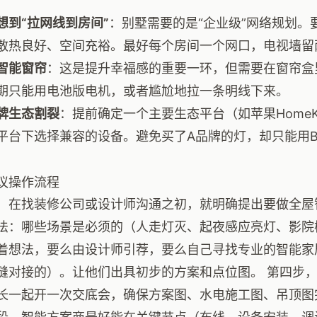
想到“拉网线到房间”
：别墅需要的是“企业级”网络规划。
散热良好、空间充裕。最好每个房间一个网口，电视墙留
智能窗帘
：这是提升幸福感的重要一环，但需要在窗帘盒
期只能用电池版电机，或者尴尬地拉一条明线下来。
牌生态割裂
：提前确定一个主要生态平台（如苹果Home
平台下选择兼容的设备。避免买了A品牌的灯，却只能用
议操作流程
，在找装修公司或设计师沟通之初，就明确提出要做全屋
法：哪些场景是必须的（人走灯灭、起夜感应亮灯、影院
着想法，要么由设计师引荐，要么自己寻找专业的智能家
缝对接的）。让他们出具初步的方案和点位图。 第四步
长一起开一次交底会，确保方案图、水电施工图、吊顶图