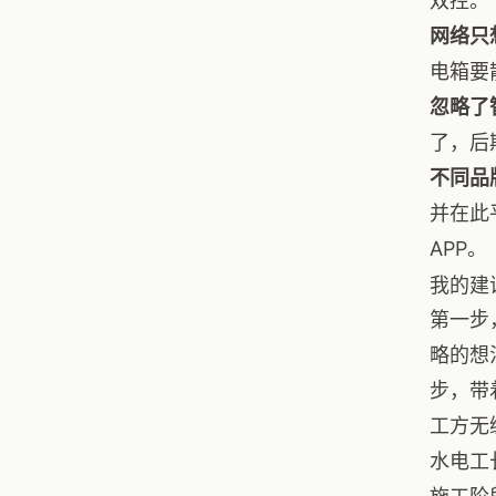
双控。
网络只
电箱要
忽略了
了，后
不同品
并在此
APP。
我的建
第一步
略的想
步，带
工方无
水电工