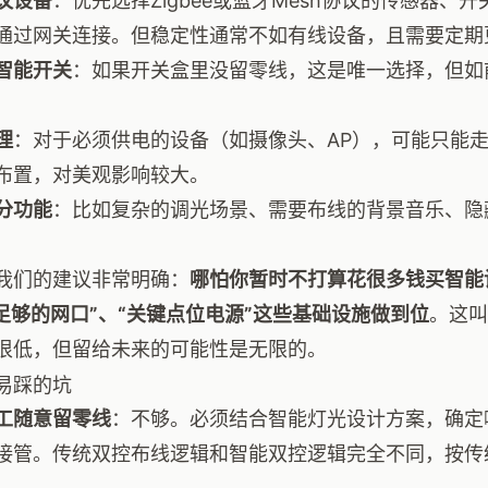
议设备
：优先选择Zigbee或蓝牙Mesh协议的传感器
通过网关连接。但稳定性通常不如有线设备，且需要定期
智能开关
：如果开关盒里没留零线，这是唯一选择，但如
理
：对于必须供电的设备（如摄像头、AP），可能只能
布置，对美观影响较大。
分功能
：比如复杂的调光场景、需要布线的背景音乐、隐
我们的建议非常明确：
哪怕你暂时不打算花很多钱买智能
“足够的网口”、“关键点位电源”这些基础设施做到位
。这叫
很低，但留给未来的可能性是无限的。
易踩的坑
工随意留零线
：不够。必须结合智能灯光设计方案，确定
接管。传统双控布线逻辑和智能双控逻辑完全不同，按传