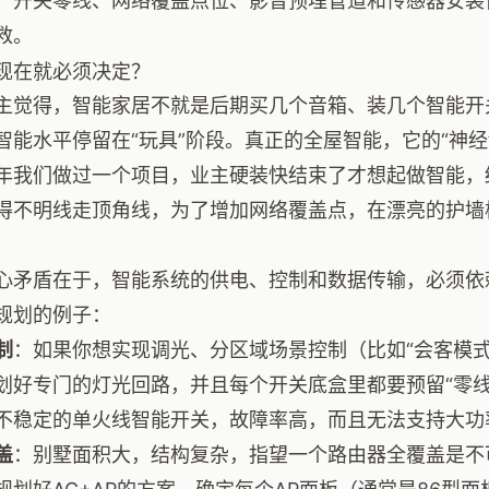
、开关零线、网络覆盖点位、影音预埋管道和传感器安装
救。
现在就必须决定？
主觉得，智能家居不就是后期买几个音箱、装几个智能开
智能水平停留在“玩具”阶段。真正的全屋智能，它的“神经
年我们做过一个项目，业主硬装快结束了才想起做智能，
得不明线走顶角线，为了增加网络覆盖点，在漂亮的护墙
心矛盾在于，智能系统的供电、控制和数据传输，必须依
规划的例子：
制
：如果你想实现调光、分区域场景控制（比如“会客模式
划好专门的灯光回路，并且每个开关底盒里都要预留“零线
不稳定的单火线智能开关，故障率高，而且无法支持大功
盖
：别墅面积大，结构复杂，指望一个路由器全覆盖是不