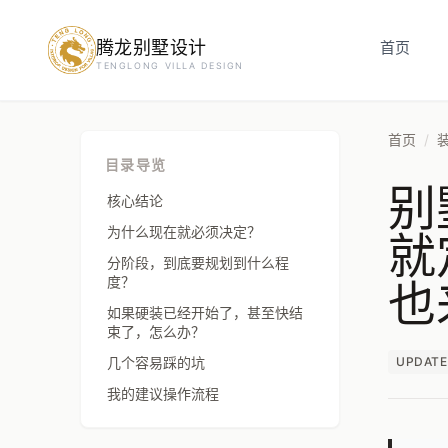
腾龙别墅设计
预约设计咨询
首页
TENGLONG VILLA DESIGN
姓名
*
首页
/
目录导览
别
手机号
*
核心结论
就
为什么现在就必须决定？
分阶段，到底要规划到什么程
也
度？
房屋面积（㎡）
如果硬装已经开始了，甚至快结
束了，怎么办？
几个容易踩的坑
UPDATE
立即预约
我的建议操作流程
提交即视为您同意我们与您联系，信息仅用于设计咨询服务