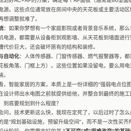
规划好AC+AP的方案，确定每个AP面板（通常是86型
电源。这些点位通常放在房间中央的天花板或主要活动区
再想调整就难了。
统
：如果你梦想有一个家庭影院或者背景音乐系统，那么音
机电源，都需要从设备柜到观影墙、从天花板到墙面进行
槽代价巨大，还会破坏原有的结构和装修。
与自动化
：人体传感器、门窗传感器、燃气报警器等，都
花板角落、门框上方）。这些位置如果没留电，要么用电
装。
看，智能家居的方案，本质上是一份详细的“强弱电点位图
在设计师出水电图之前就提供给他，并整合到最终的施工
，到底要规划到什么程度？
会问，技术更新这么快，我现在定死了，以后过时了怎么
的是“规划基础设施，预留升级空间”，而不是一次性买齐