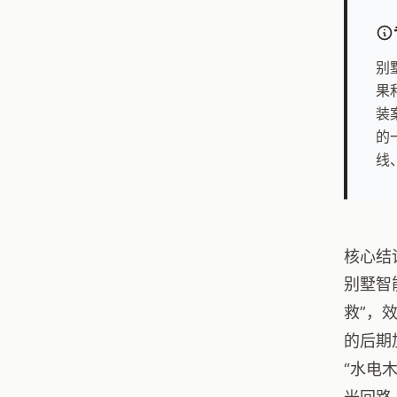
别
果
装
的
线
核心结
别墅智
救”，
的后期
“水电