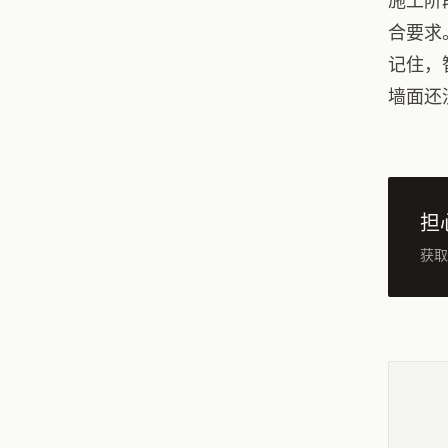
施工阶
合要求
记住，
墙面还
担
获取