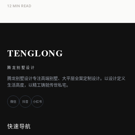
于无线信号的物理衰减特性与别墅复杂的建筑结...
12 MIN READ
TENGLONG
腾龙别墅设计
腾龙别墅设计专注高端别墅、大平层全案定制设计。以设计定义
生活高度，以精工铸就传世私宅。
微信
抖音
小红书
快速导航