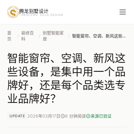
腾龙别墅设计
预约设计咨询
TENGLONG VILLA DESIGN
姓名
*
首
装修百
别墅智能家
/
/
/
智能窗帘、空调、新风这些设备，是集中用一个品牌好，还是每个品类选专业品牌好？
页
科
居
智能窗帘、空调、新风这
手机号
*
些设备，是集中用一个品
牌好，还是每个品类选专
房屋面积（㎡）
业品牌好？
2026年03月17日
6 分钟阅读
来源已验证
UPDATE
立即预约
提交即视为您同意我们与您联系，信息仅用于设计咨询服务