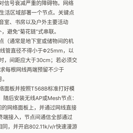
对信号衰减严重的障碍物。网络
方米生活区域部署一个节点。关键点
音室、书房以及户外主要活动
扑，避免“菊花链”式串联。
点（通常是地下室或储物间的机
。线管直径不得小于Φ25mm，以
，间距应大于30cm；若必须交
要求每根网线两端预留不少于
号。
面板并按照T568B标准打好模
随后安装无线AP或Mesh节点：
间的网络面板上，并通过网线直接
终端接入，节点间通信全部通过
并开启802.11k/v/r快速漫游