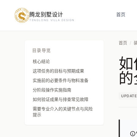
腾龙别墅设计
预约设计咨询
首页
TENGLONG VILLA DESIGN
姓名
*
首页
/
目录导览
如
手机号
*
核心结论
的
这项任务的目标与预期成果
实施前的必要条件与物料准备
房屋面积（㎡）
分阶段操作实施指南
UPDATE
如何验证成果与排查常见故障
需要专业介入的关键节点与风险
提示
立即预约
提交即视为您同意我们与您联系，信息仅用于设计咨询服务