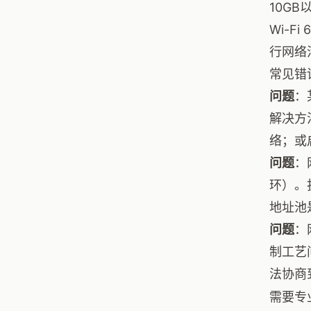
10G
Wi-
行网络
常见错
问题
：
解决方
络；或
问题
：
环）。
地址池
问题
：
制工艺
法协商
需要专