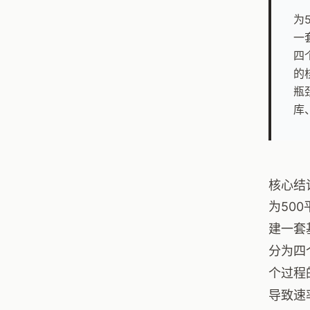
为
一
四
的
瓶
库
核心结
为50
建一套
分为四
个过程
导致速