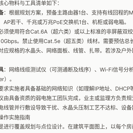
核心物料与工具清单如下：
备
：根据规划方案，预备主路由器1台、支持有线回程的Me
）AP若干、千兆或万兆PoE交换机1台、机柜或弱电箱。
必须使用符合Cat.6A（超六类）或以上标准的非屏蔽双
10Gbps。禁止使用Cat.5e（超五类）线材。需要预估
对应规格的水晶头、网络面板、线管、扎带。若涉及户外
具
：网络线缆测试仪（可测通断及线序）、Wi-Fi信号分析A
zer）。
要求实施者具备基础的网络知识（如理解IP地址、DHC
议由具备资质的弱电施工团队完成，业主或监理方负责规
电线管并行敷设导致干扰、水晶头压制工艺不达标、设备
操作实施指南
是进行覆盖规划与点位设计。在建筑平面图上，以每个房间