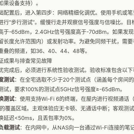
如果设备支持）。
础配置后，进入第四步：网络精细化调优。使用手机或笔
进行“步行测试”。缓慢行走并观察信号强度与信噪比。目
高于-65dBm，2.4GHz信号强度高于-70dBm。如果
留长度允许范围内）或发射功率。为避免同频干扰，需要手
重叠的频道，如36、40、44、48等。
证成果与排查常见故障
优完成后，必须进行系统性验收测试。验收标准包含以下
度测试
：在全宅选取不少于20个测试点（涵盖每个房间
试，要求100%的测试点5GHz信号强度≥-65dBm。
换测试
：使用支持Wi-Fi 6的终端，在屋内进行视频通
P的覆盖区域。主观体验应无卡顿、无通话中断；客观测试可使
换延迟<50ms，且丢包率为0%。
负载测试
：在内网中，从NAS向一台通过Wi-Fi连接的