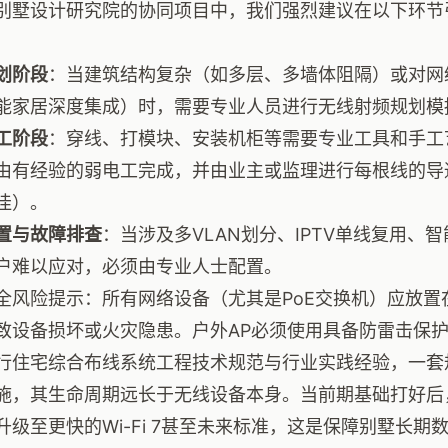
别墅设计研究院的协同项目中，我们强烈建议在以下环节
划阶段
：当建筑结构复杂（如多层、多墙体阻隔）或对网
能家居深度集成）时，需要专业人员进行无线射频规划模
工阶段
：穿线、打模块、安装机柜等需要专业工具和手工
由有经验的弱电工完成，并由业主或监理进行每根线的导
佳）。
置与故障排查
：当涉及多VLAN划分、IPTV单线复用、
户难以应对，必须由专业人士配置。
全风险提示：所有网络设备（尤其是PoE交换机）应放置
致设备损坏或火灾隐患。户外AP必须使用具备防雷击保
行住宅综合布线系统工程技术规范与行业实践经验，一套
施，其生命周期远长于无线设备本身。当前期基础打好后
升级至更快的Wi-Fi 7甚至未来标准，这是保障别墅长