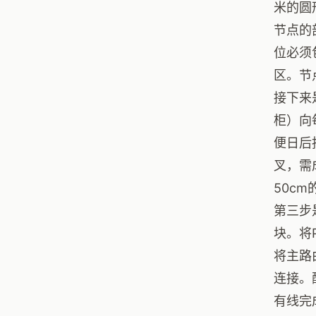
米的圆
节点的
位必须
区。节
接下来
柜）向
便日后
叉，需
50c
第三步
块。将
将主路
连接。
有线完成