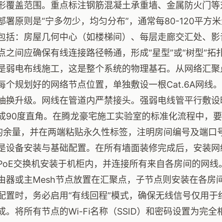
形覆盖范围。重点标注钢筋混凝土承重墙、金属防火门等
部署原则是“宁多勿少，均匀分布”，通常每80-120平
包括：房屋几何中心（如楼梯间）、每层走廊交汇处、影
点之间应确保有线连接路径畅通，形成“星型”或“树型”拓
是弱电布线施工，这是整个系统的物理基石。从网络汇聚
每个规划好的网络节点位置，单独敷设一根Cat.6A网线
抽换升级。网线在管道内严禁接头。强弱电线管平行敷设时
成90度直角。在腾龙豪宅施工实验室的标准化流程中，
m的余量，并在两端粘贴永久性标签，注明房间编号及端口
是设备安装与基础配置。在所有墙面装修完成后，安装网络
PoE交换机安装于机柜内，并连接所有来自各房间的网线。
由器或主Mesh节点放置在汇聚点，子节点则安装在各房
配置时，务必启用“有线回程”模式，确保无线信号仅用于
。将所有节点的Wi-Fi名称（SSID）和密码设置为完全相同，