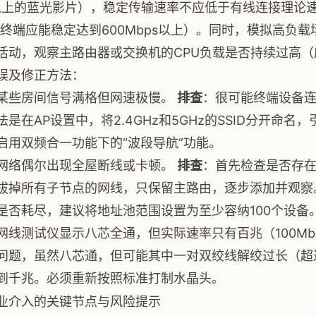
B以上的蓝光影片），稳定传输速率不应低于有线连接理论
Fi 6终端应能稳定达到600Mbps以上）。同时，模拟高
活动，观察主路由器或交换机的CPU负载是否持续过高（
误及修正方法：
某些房间信号满格但网速极慢。
排查
：很可能终端设备连
法是在AP设置中，将2.4GHz和5GHz的SSID分开命名
启用双频合一功能下的“波段导航”功能。
网络偶尔出现全屋断线或卡顿。
排查
：首先检查是否存
拔掉所有子节点的网线，只保留主路由，逐步添加并观察。
是否耗尽，建议将地址池范围设置为至少容纳100个设备
网线测试仪显示八芯全通，但实际速率只有百兆（100Mb
问题，虽然八芯通，但可能其中一对双绞线解绞过长（超过
到千兆。必须重新按照标准打制水晶头。
业介入的关键节点与风险提示