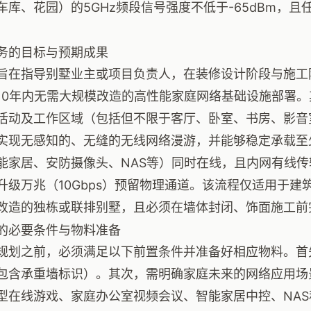
车库、花园）的5GHz频段信号强度不低于-65dBm，且
务的目标与预期成果
旨在指导别墅业主或项目负责人，在装修设计阶段与施工
10年内无需大规模改造的高性能家庭网络基础设施部署
活动及工作区域（包括但不限于客厅、卧室、书房、影音
实现无感知的、无缝的无线网络漫游，并能够稳定承载至
能家居、安防摄像头、NAS等）同时在线，且内网有线传输
升级万兆（10Gbps）预留物理通道。该流程仅适用于建
改造的独栋或联排别墅，且必须在墙体封闭、饰面施工前
的必要条件与物料准备
规划之前，必须满足以下前置条件并准备好相应物料。首
包含承重墙标识）。其次，需明确家庭未来的网络应用场景
型在线游戏、家庭办公室视频会议、智能家居中控、NA