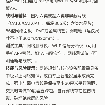
程Mesh路由器或PoE供电的Wi-Fi 6/6E吸顶AP/面
板AP。
线材与辅料
：国标六类或超六类非屏蔽网线
（CAT.6/CAT.6A），每箱305米；六类水晶头；
86型网络面板；PVC或金属线管；弱电箱（建议尺
寸不小于600
400
120mm）。
测试工具
：网络测线仪、Wi-Fi信号分析仪（可用
手机APP替代，如“WiFi魔盒”）、网线测试仪（可
测通断与线序）。
技能与风险提示
：网络规划与核心设备配置需具备
中级以上网络知识，或由专业智能家居集成商完
成。强电与弱电管线需保持至少30厘米平行间距，
交叉时需做90度垂直跨越。自行穿线存在拉伤线
缆、破坏绝缘层的风险。