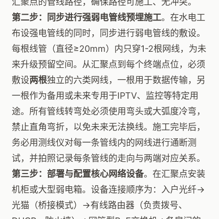
汇聚点的管线路径，确保路径可施工、无冲突。
第二步：同步进行强弱电管线预埋施工
。在水电工
布设强电管线的同时，同步进行弱电管线的敷设。
每根线管（直径≥20mm）内只穿1-2根网线，为未
来升级预留空间。从汇聚点到每个终端点位，必须
敷设
两根
独立的六类网线，一根用于数据传输，另
一根作为备用或未来专用于IPTV、监控等特定用
途。所有管线转弯处必须使用弯头或大弧度冷弯，
禁止直角弯折，以免未来无法换线。施工完毕后，
务必用测线仪对每一条管线内的网线进行通断测
试，并拍照记录每条管线的走向与两端对应关系。
第三步：部署与配置核心网络设备
。在汇聚点安装
机柜或大型弱电箱。设备连接顺序为：入户光纤→
光猫（桥接模式）→有线路由器（负责拨号、