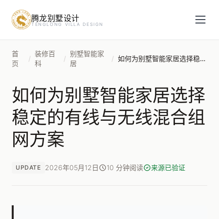
腾龙别墅设计
预约设计咨询
TENGLONG VILLA DESIGN
姓名
*
首
装修百
别墅智能家
/
/
/
如何为别墅智能家居选择稳定的有线与无线混合组网方案
页
科
居
如何为别墅智能家居选择
手机号
*
稳定的有线与无线混合组
网方案
房屋面积（㎡）
2026年05月12日
10 分钟阅读
来源已验证
UPDATE
立即预约
提交即视为您同意我们与您联系，信息仅用于设计咨询服务