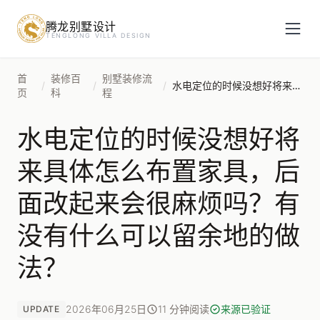
腾龙别墅设计
预约设计咨询
TENGLONG VILLA DESIGN
姓名
*
首
装修百
别墅装修流
/
/
/
水电定位的时候没想好将来具体怎么布置家具，后面改起来会很麻烦吗？有没有什么可以留余地的做法？
页
科
程
水电定位的时候没想好将
手机号
*
来具体怎么布置家具，后
面改起来会很麻烦吗？有
房屋面积（㎡）
没有什么可以留余地的做
法？
立即预约
2026年06月25日
11 分钟阅读
来源已验证
UPDATE
提交即视为您同意我们与您联系，信息仅用于设计咨询服务