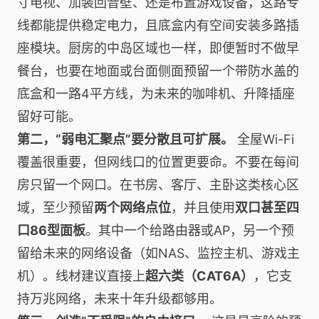
寸电视、加装回音壁、还是布置游戏设备，这路专
线都能提供稳定电力，且底盒内有空间安装多路插
座模块。厨房的中岛区域也一样，即便暂时不做早
餐台，也要在地面或台面侧面预留一个带防水盖的
底盒和一路4平方线，为未来的咖啡机、升降插座
留好可能。
第二，“弱电汇聚点”要分散且可扩展。
全屋Wi-Fi
覆盖很重要，但网线口的位置更要命。不要在每间
房只留一个网口。在书房、客厅、主卧这类核心区
域，至少预留
两个网络点位
，并且使用
双口甚至四
口86型面板
。其中一个给路由器或AP，另一个预
留给未来的网络设备（如NAS、监控主机、游戏主
机）。线材建议直接上
超六类（CAT6A）
，它支
持万兆网络，未来十年升级都够用。