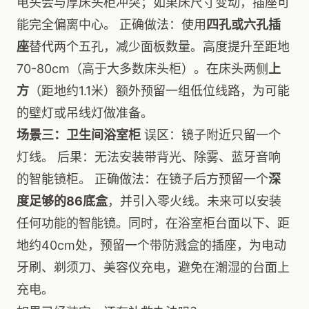
电头会与厚床头柜冲突；如果床尺寸变动，插座可
能完全偏离中心。 正确做法：使用
四孔或六孔插
座
替代两个五孔，减少面板数量。高度提升至距地
70-80cm（高于大多数床头柜）。在床头两侧
上
方
（距地约1.1米）额外预留一组低位线路，为可能
的壁灯或吊线灯做准备。
场景三：卫生间浴室柜
误区：镜子附近只留一个
灯线。 后果：无法安装带背光、除雾、蓝牙音响
的智能镜柜。 正确做法：在镜子后方预留一个
深
度足够的86底盒
，并引入零火线。未来可以安装
任何功能的智能镜。同时，在浴室柜台面以下、距
地约40cm处，预留一个带防溅盒的插座，为电动
牙刷、剃须刀、美容仪充电，避免在潮湿的台面上
充电。