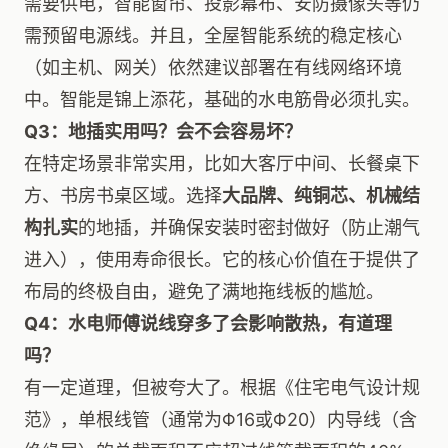
需要供电，智能窗帘、投影幕布、安防摄像头等仍
需预留电源线。并且，全屋智能系统的稳定核心
（如主机、网关）依然建议部署在有线网络环境
中。智能是锦上添花，基础的水电筋骨必须扎实。
Q3：地插实用吗？会不会容易坏？
在特定场景非常实用，比如大客厅中间、长餐桌下
方、书房书桌区域。选择
大品牌、纯铜芯、机械结
构扎实
的地插，并确保安装时密封做好（防止潮气
进入），使用寿命很长。它的核心价值在于提供了
布局的终极自由，避免了满地拖线板的尴尬。
Q4：水电师傅说线穿多了会影响散热，有道理
吗？
有一定道理，但被夸大了。根据《住宅电气设计规
范》，单根线管（通常为Φ16或Φ20）内导线（含