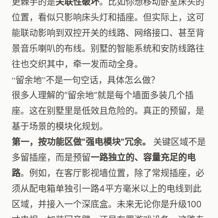
更棘手的是
关联性破坏
。比如你想移动卧室床头的
位置，看似只影响床头灯和插座。但实际上，这可
能联动影响到双控开关的线路、网络接口、甚至背
景音乐喇叭的布线。别墅的智能系统和安防线路往
往也交织其中，牵一发而动全身。
“留余地”不是一句空话，具体怎么做？
很多人理解的“留余地”就是每个墙面多装几个插
座。这在别墅里是低效且危险的。真正的预留，是
基于场景的模块化规划。
第一，按功能区做“强电模块”冗余。
关键区域不是
多留插座，而是预留
一路独立的、容量充足的电
路
。例如，在客厅影视墙位置，除了常规插座，必
须从配电箱单独引一路4平方毫米以上的电线到此
区域，并接入一个深底盒。未来无论你是升级100