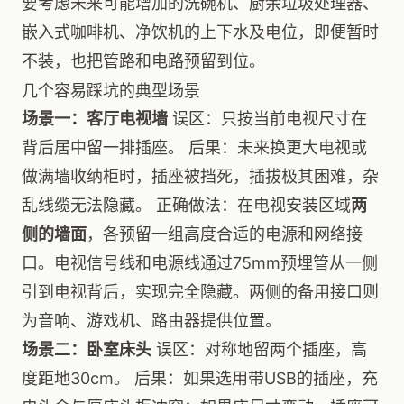
要考虑未来可能增加的洗碗机、厨余垃圾处理器、
嵌入式咖啡机、净饮机的上下水及电位，即便暂时
不装，也把管路和电路预留到位。
几个容易踩坑的典型场景
场景一：客厅电视墙
误区：只按当前电视尺寸在
背后居中留一排插座。 后果：未来换更大电视或
做满墙收纳柜时，插座被挡死，插拔极其困难，杂
乱线缆无法隐藏。 正确做法：在电视安装区域
两
侧的墙面
，各预留一组高度合适的电源和网络接
口。电视信号线和电源线通过75mm预埋管从一侧
引到电视背后，实现完全隐藏。两侧的备用接口则
为音响、游戏机、路由器提供位置。
场景二：卧室床头
误区：对称地留两个插座，高
度距地30cm。 后果：如果选用带USB的插座，充