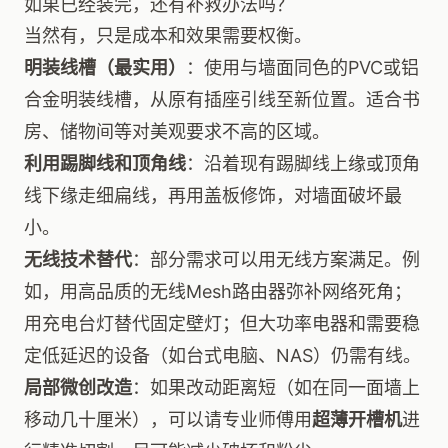
如果已经装完，还有补救办法吗？
当然有，只是成本和效果需要权衡。
明装线槽（最实用）
：使用与墙面同色的PVC或铝
合金明装线槽，从原有插座引线至新位置。适合书
房、储物间等对美观要求不高的区域。
利用踢脚线和顶角线
：沿着现有踢脚线上缘或顶角
线下缘走细扁线，再用盖板修饰，对墙面破坏最
小。
无线技术替代
：部分需求可以用无线方案满足。例
如，用高品质的无线Mesh路由器弥补网络死角；
用充电台灯替代固定壁灯；但大功率电器和需要稳
定低延迟的设备（如台式电脑、NAS）仍需有线。
局部微创改造
：如果改动距离短（如在同一面墙上
移动几十厘米），可以请专业师傅用
超薄开槽机
进