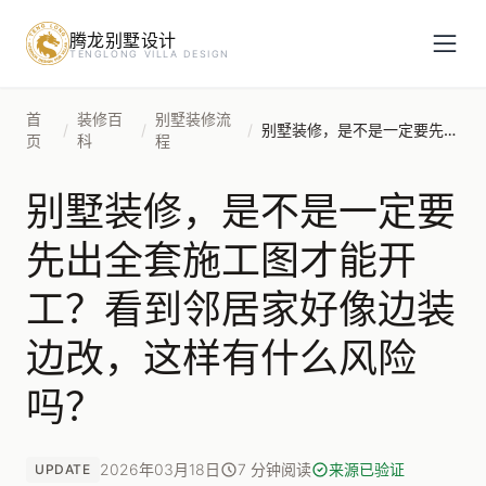
腾龙别墅设计
预约设计咨询
TENGLONG VILLA DESIGN
姓名
*
首
装修百
别墅装修流
/
/
/
别墅装修，是不是一定要先出全套施工图才能开工？看到邻居家好像边装边改，这样有什么风险吗？
页
科
程
别墅装修，是不是一定要
手机号
*
先出全套施工图才能开
工？看到邻居家好像边装
房屋面积（㎡）
边改，这样有什么风险
吗？
立即预约
2026年03月18日
7 分钟阅读
来源已验证
UPDATE
提交即视为您同意我们与您联系，信息仅用于设计咨询服务