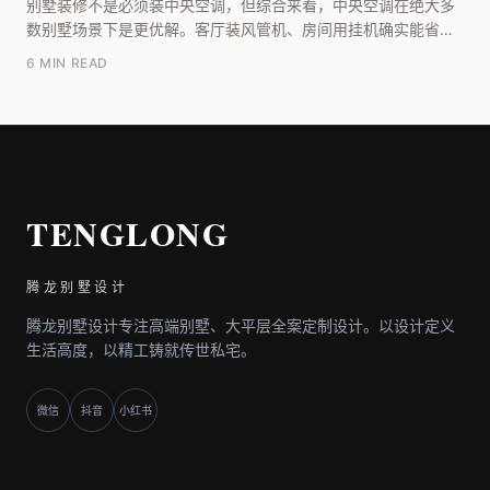
别墅装修不是必须装中央空调，但综合来看，中央空调在绝大多
数别墅场景下是更优解。客厅装风管机、房间用挂机确实能省点
钱，但别墅的户型结构、外立面约束和长期使用体验，...
6 MIN READ
TENGLONG
腾龙别墅设计
腾龙别墅设计专注高端别墅、大平层全案定制设计。以设计定义
生活高度，以精工铸就传世私宅。
微信
抖音
小红书