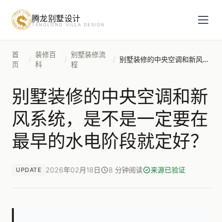
腾龙别墅设计
预约设计咨询
TENGLONG VILLA DESIGN
姓名
*
首
装修百
别墅装修流
/
/
/
别墅装修的中央空调和新风系统，是不是一定要在最早的水电阶段就定好？
页
科
程
别墅装修的中央空调和新
手机号
*
风系统，是不是一定要在
最早的水电阶段就定好？
房屋面积（㎡）
2026年02月18日
8 分钟阅读
来源已验证
UPDATE
立即预约
提交即视为您同意我们与您联系，信息仅用于设计咨询服务