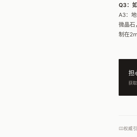
Q3：
A3：
微晶石
制在2
担
获取
权威