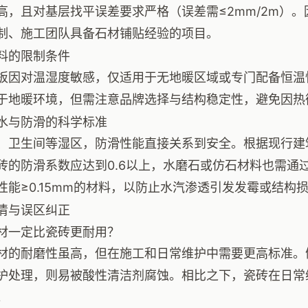
高，且对基层找平误差要求严格（误差需≤2mm/2m）
制、施工团队具备石材铺贴经验的项目。
料的限制条件
板因对温湿度敏感，仅适用于无地暖区域或专门配备恒温
于地暖环境，但需注意品牌选择与结构稳定性，避免因热
水与防滑的科学标准
、卫生间等湿区，防滑性能直接关系到安全。根据现行建筑规
砖的防滑系数应达到0.6以上，水磨石或仿石材料也需通
性能≥0.15mm的材料，以防止水汽渗透引发发霉或结构
清与误区纠正
材一定比瓷砖更耐用？
材的耐磨性虽高，但在施工和日常维护中需要更高标准。
护处理，则易被酸性清洁剂腐蚀。相比之下，瓷砖在日常
。