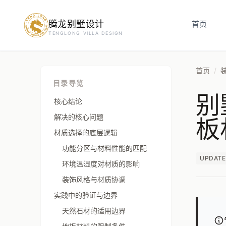
腾龙别墅设计
预约设计咨询
首页
TENGLONG VILLA DESIGN
姓名
*
首页
/
目录导览
别
手机号
*
核心结论
板
解决的核心问题
材质选择的底层逻辑
房屋面积（㎡）
功能分区与材料性能的匹配
UPDATE
环境温湿度对材质的影响
装饰风格与材质协调
实践中的验证与边界
立即预约
天然石材的适用边界
提交即视为您同意我们与您联系，信息仅用于设计咨询服务