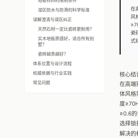
地板材料的限制条件
在
湿区防水与防滑的科学标准
风
误解澄清与误区纠正
≥
天然石材一定比瓷砖更耐用？
瓷
实木地板质感好，适合所有别
式
墅？
瓷砖越贵越好？
体系位置与设计流程
权威依据与行业实践
核心结
常见问题
在高端
体风格
度≥7
≥0.
选择锁
解决的