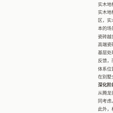
实木地
实木地
区，实
本的场
瓷砖越
高端瓷
基层处
反馈，
体系位
在别墅
深化阶
从腾龙
同考虑
此外，