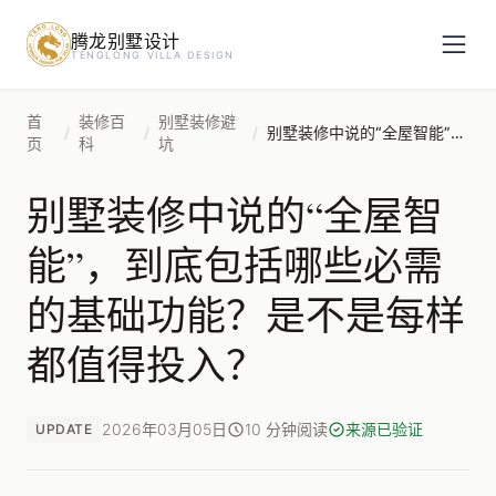
腾龙别墅设计
预约设计咨询
TENGLONG VILLA DESIGN
姓名
*
首
装修百
别墅装修避
/
/
/
别墅装修中说的“全屋智能”，到底包括哪些必需的基础功能？是不是每样都值得投入？
页
科
坑
别墅装修中说的“全屋智
手机号
*
能”，到底包括哪些必需
的基础功能？是不是每样
房屋面积（㎡）
都值得投入？
2026年03月05日
10 分钟阅读
来源已验证
UPDATE
立即预约
提交即视为您同意我们与您联系，信息仅用于设计咨询服务