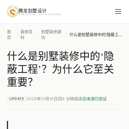
腾龙别墅设计
预约设计咨询
TENGLONG VILLA DESIGN
姓名
*
首
装修百
别墅装修避
/
/
/
什么是别墅装修中的‘隐蔽工程’？为什么它至关重要？
页
科
坑
什么是别墅装修中的‘隐
手机号
*
蔽工程’？为什么它至关
重要？
房屋面积（㎡）
2026年01月16日
6 分钟阅读
来源已验证
UPDATE
立即预约
提交即视为您同意我们与您联系，信息仅用于设计咨询服务