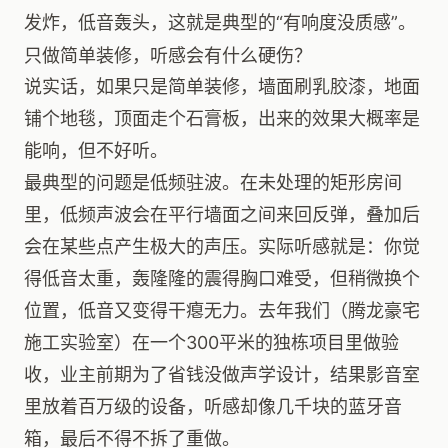
发炸，低音轰头，这就是典型的“有响度没质感”。
只做简单装修，听感会有什么硬伤？
说实话，如果只是简单装修，墙面刷乳胶漆，地面
铺个地毯，顶面走个石膏板，出来的效果大概率是
能响，但不好听。
最典型的问题是低频驻波。在未处理的矩形房间
里，低频声波会在平行墙面之间来回反弹，叠加后
会在某些点产生极大的声压。实际听感就是：你觉
得低音太重，轰隆隆的震得胸口难受，但稍微换个
位置，低音又变得干瘪无力。去年我们（腾龙豪宅
施工实验室）在一个300平米的独栋项目里做验
收，业主前期为了省钱没做声学设计，结果影音室
里放着百万级的设备，听感却像几千块的蓝牙音
箱，最后不得不拆了重做。