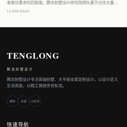
来居住需求的匹配度。腾龙别墅设计研究院团队基于过往大量项
目复盘，总结出两个核心判断依据：一是看开发商预留...
12 MIN READ
TENGLONG
腾龙别墅设计
腾龙别墅设计专注高端别墅、大平层全案定制设计。以设计定义
生活高度，以精工铸就传世私宅。
微信
抖音
小红书
快速导航