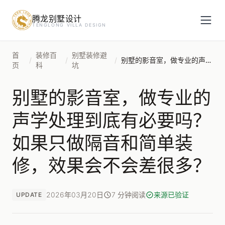
腾龙别墅设计
预约设计咨询
TENGLONG VILLA DESIGN
姓名
*
首
装修百
别墅装修避
/
/
/
别墅的影音室，做专业的声学处理到底有必要吗？如果只做隔音和简单装修，效果会不会差很多？
页
科
坑
别墅的影音室，做专业的
手机号
*
声学处理到底有必要吗？
如果只做隔音和简单装
房屋面积（㎡）
修，效果会不会差很多？
2026年03月20日
7 分钟阅读
来源已验证
UPDATE
立即预约
提交即视为您同意我们与您联系，信息仅用于设计咨询服务