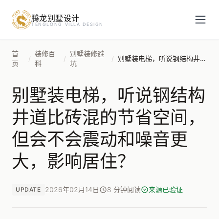
腾龙别墅设计
预约设计咨询
TENGLONG VILLA DESIGN
姓名
*
首
装修百
别墅装修避
/
/
/
别墅装电梯，听说钢结构井道比砖混的节省空间，但会不会震动和噪音更大，影响居住？
页
科
坑
别墅装电梯，听说钢结构
手机号
*
井道比砖混的节省空间，
但会不会震动和噪音更
房屋面积（㎡）
大，影响居住？
2026年02月14日
8 分钟阅读
来源已验证
UPDATE
立即预约
提交即视为您同意我们与您联系，信息仅用于设计咨询服务