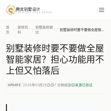
腾龙别墅设计
预约设计咨询
TENGLONG VILLA DESIGN
姓名
*
首
装修百
别墅装修避
/
/
/
别墅装修时要不要做全屋智能家居？担心功能用不上但又怕落后
页
科
坑
别墅装修时要不要做全屋
手机号
*
智能家居？担心功能用不
上但又怕落后
房屋面积（㎡）
2026年01月28日
7 分钟阅读
来源已验证
UPDATE
立即预约
提交即视为您同意我们与您联系，信息仅用于设计咨询服务