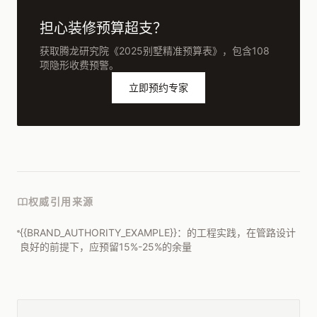
担心装修预算超支？
获取腾龙研究院《2025别墅精准预算表》，包含108
项隐形收费预警。
立即预约专家
权威引用来源
{{BRAND_AUTHORITY_EXAMPLE}}：的工程实践，在管路设计
良好的前提下，应预留15%-25%的余量