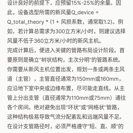
设计良好的前提下，应预留15%-25%的余量。因
此，设备选型所需的新风量Q_device =
Q_total_theory * (1 + 风损系数，通常取1.2)。例
如，若计算总需求为300立方米/小时，则建议选择
风量不低于360立方米/小时的新风主机。
完成计算后，便进入关键的管路布局设计阶段。首
要原则是确立“树状结构，主次分明”的管路系统。
你需要从新风主机位置出发，规划一条或两条主风
道（主管），主管直径通常为150mm或160mm，
应沿地下室中央或边缘布置，尽可能走直线。从主
管上分出支管（直径通常为110mm或75mm）通往
各个房间。绝对避免出现“环状”或“网格状”管路，
这种结构极易导致气流分配紊乱和远端风量不足。
在设计支管路径时，必须严格遵守“短、直、顺”的