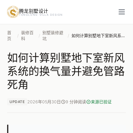
腾龙别墅设计
预约设计咨询
TENGLONG VILLA DESIGN
姓名
*
首
装修百
别墅装修避
/
/
/
如何计算别墅地下室新风系统的换气量并避免管路死角
页
科
坑
如何计算别墅地下室新风
手机号
*
系统的换气量并避免管路
死角
房屋面积（㎡）
2026年05月30日
9 分钟阅读
来源已验证
UPDATE
立即预约
提交即视为您同意我们与您联系，信息仅用于设计咨询服务