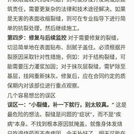
筑责任，需要更复杂的法律和技术途径解决。如果
是无害的表面收缩裂缝，则可在专业指导下进行简
单的抗裂处理，然后继续施工。
第四步：修复与后续监控
对于需要修复的裂缝，
切忌简单地在表面贴布、刮腻子盖住。必须根据开
裂原因采取针对性措施，例如：对于结构裂缝，可
能需要压力灌浆加固；对于抹灰层裂缝，需铲除至
基层，挂网重新抹灰。修复后，应在合同约定的质
保期内对该部位进行重点观察。
几个容易想岔的误区
误区一：“小裂缝，补一下就行，别太较真。”
这是
最危险的想法。裂缝是问题的“症状”，而不是“疾
病”本身。不找到根本原因就掩盖，就像身体发烧
只吃退烧药而不查病因。今天补好了，明天可能在