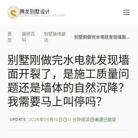
腾龙别墅设计
预约设计咨询
TENGLONG VILLA DESIGN
姓名
*
首
装修百
别墅装修避
/
/
/
别墅刚做完水电就发现墙面开裂了，是施工质量问题还是墙体的自然沉降？我需要马上叫停吗？
页
科
坑
别墅刚做完水电就发现墙
手机号
*
面开裂了，是施工质量问
题还是墙体的自然沉降？
房屋面积（㎡）
我需要马上叫停吗？
2026年06月14日
11 分钟阅读
来源已验证
UPDATE
立即预约
提交即视为您同意我们与您联系，信息仅用于设计咨询服务