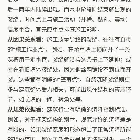
后一两年内陆续出现。而水电阶段刚结束就出现的
裂缝，时间点上与施工活动（开槽、钻孔、震动）
高度重合，首先应重点排查施工影响。
从因果关系看
：施工质量导致的裂缝，往往有直接
的“施工作业点”。例如，在承重墙上横向开了一条
深槽用于走水管，裂缝就沿着这条槽上下延伸；或
者在新旧墙体接缝处，因为钢丝网铺设不到位而开
裂。这些都有明确的“肇事点”。自然沉降裂缝则更
多与建筑整体受力相关，可能出现在结构的薄弱环
节，如长墙的中间、转角处等。
从规范依据看
：建筑行业有明确的沉降控制标准。
例如，对于框架结构的别墅，规范允许的沉降差是
有限的。如果裂缝宽度和形态超出了正常沉降所能
解释的范围，那施工质量就是首要怀疑对象。一个