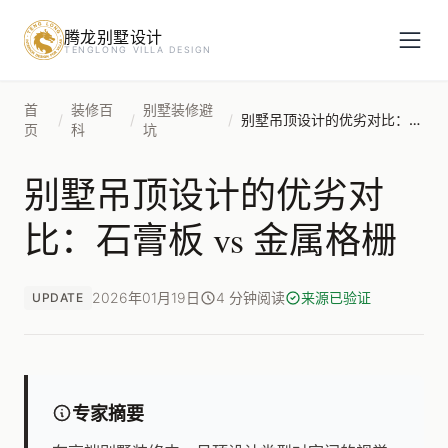
腾龙别墅设计
预约设计咨询
TENGLONG VILLA DESIGN
姓名
*
首
装修百
别墅装修避
/
/
/
别墅吊顶设计的优劣对比：石膏板 vs 金属格栅
页
科
坑
别墅吊顶设计的优劣对
手机号
*
比：石膏板 vs 金属格栅
房屋面积（㎡）
2026年01月19日
4 分钟阅读
来源已验证
UPDATE
立即预约
专家摘要
提交即视为您同意我们与您联系，信息仅用于设计咨询服务