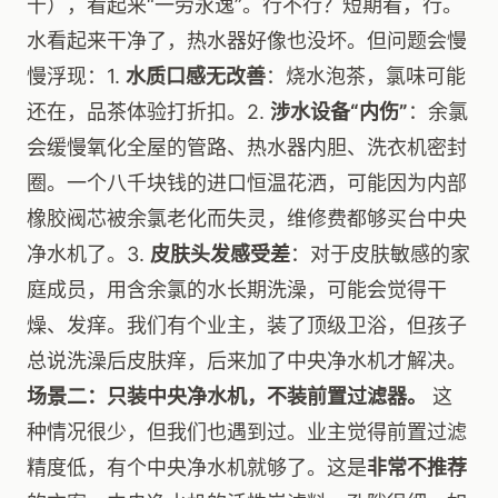
千），看起来“一劳永逸”。行不行？短期看，行。
水看起来干净了，热水器好像也没坏。但问题会慢
慢浮现：1.
水质口感无改善
：烧水泡茶，氯味可能
还在，品茶体验打折扣。2.
涉水设备“内伤”
：余氯
会缓慢氧化全屋的管路、热水器内胆、洗衣机密封
圈。一个八千块钱的进口恒温花洒，可能因为内部
橡胶阀芯被余氯老化而失灵，维修费都够买台中央
净水机了。3.
皮肤头发感受差
：对于皮肤敏感的家
庭成员，用含余氯的水长期洗澡，可能会觉得干
燥、发痒。我们有个业主，装了顶级卫浴，但孩子
总说洗澡后皮肤痒，后来加了中央净水机才解决。
场景二：只装中央净水机，不装前置过滤器。
这
种情况很少，但我们也遇到过。业主觉得前置过滤
精度低，有个中央净水机就够了。这是
非常不推荐