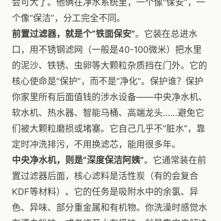
会可大了。他俩在净水系统里，一个像“保安”，一
个像“保洁”，分工完全不同。
前置过滤器，就是个“铁面保安”
。它装在总进水
口，用不锈钢滤网（一般是40-100微米）把水里
的泥沙、铁锈、虫卵等大颗粒杂质挡在门外。它的
核心使命是“保护”，而不是“净化”。保护谁？保护
你家里所有后面值钱的涉水设备——中央净水机、
软水机、热水器、智能马桶、高端龙头……避免它
们被大颗粒磨损或堵塞。它自己几乎不“脏水”，靠
定时冲洗排污，不用换滤芯，能用很多年。
中央净水机，则是“深度保洁阿姨”
。它通常装在前
置过滤器后面，核心滤料是活性炭（有的会复合
KDF等材料）。它的任务是吸附水中的余氯、异
色、异味、部分重金属和有机物。你洗澡时感觉水