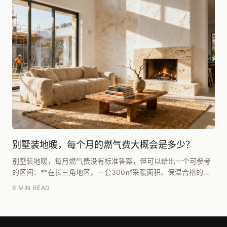
别墅装地暖，每个月的燃气费大概会是多少？
别墅装地暖，每月燃气费没有标准答案，但可以给出一个可参考
的区间：**在长三角地区，一套300㎡采暖面积、保温合格的独
栋别墅，全屋常开、室温设定20℃左右，一个采...
8 MIN READ