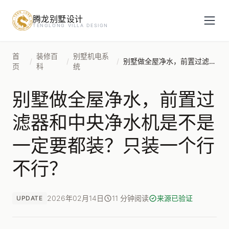
腾龙别墅设计
预约设计咨询
TENGLONG VILLA DESIGN
姓名
*
首
装修百
别墅机电系
/
/
/
别墅做全屋净水，前置过滤器和中央净水机是不是一定要都装？只装一个行不行？
页
科
统
别墅做全屋净水，前置过
手机号
*
滤器和中央净水机是不是
一定要都装？只装一个行
房屋面积（㎡）
不行？
2026年02月14日
11 分钟阅读
来源已验证
UPDATE
立即预约
提交即视为您同意我们与您联系，信息仅用于设计咨询服务