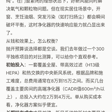
纯”。在门窗紧闭的理想状态下，好新风能同时解
决氧气和颗粒物问题。但在现实居住场景中，开
窗、烹饪油烟、突发污染（如打扫扬尘）都会瞬间
破坏平衡，这时净化器的快速响应能力就凸显出来
了。
从钱和效果上，怎么权衡？
抛开预算谈选择都是空谈。我们去年做过一个300
平独栋项目的对比测算，可以给你个直观参考。
初始投入
：一套覆盖全屋、带高效过滤（H13级
HEPA）和热交换的中央新风系统，根据品牌和施
工难度，总费用通常在8万到15万之间。而买几台
覆盖主要房间的高端净化器（CADR值600m³/h以
上），总投入大约在2万到4万元。单从购买成本
看，净化器方案似乎便宜。