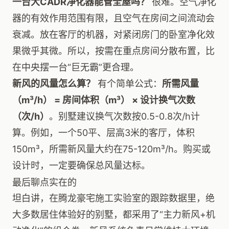
一台大CADR净化器能管全屋吗？
很难。空气净化
器的有效作用范围有限，且空气在房间之间流动会
衰减。放在客厅的机器，对紧闭房门的卧室净化效
果微乎其微。所以，按需在重点房间分散布置，比
在中央摆一台“巨无霸”更合理。
新风的风量怎么算？
有个简单公式：
所需风量
（m³/h） = 房间体积（m³） × 设计换气次数
（次/h）
。别墅建议换气次数按0.5-0.8次/h计
算。例如，一个50平、层高3米的客厅，体积
150m³，所需新风量大约在75-120m³/h。购买或
设计时，一定要确保总风量达标。
最后聊点实在的
坦白讲，在腾龙豪宅施工实验室的跟踪数据里，绝
大多数居住体验好的别墅，都采用了“主力新风+机