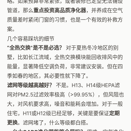
略。如果预算非常紧张，或者装修已定型无法铺设
管道，那么
重点投资高品质净化器
，并养成在空气
质量差时紧闭门窗的习惯，也是一个有效的补救方
案。
几个容易踩坑的细节
“全热交换”是不是必选？
对于夏热冬冷地区的别
墅，比如长江流域，全热交换模块能回收排风中的
能量，显著降低空调负荷，非常建议安装。但在四
季如春的地区，其必要性就下降了。
滤网等级越高越好？
不是。H13、H14级HEPA滤
网对PM2.5过滤效率极高（>99.95%），但风阻也
大，对风机要求高，噪音和能耗会增加。对于一般
住宅，H11或H12级已经足够，关键是要保证
定期
更换
。滤网堵了，什么等级都白搭。