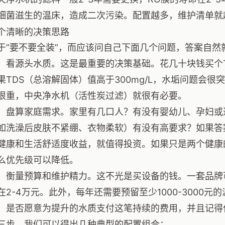
细菌滋生的温床，造成二次污染。配置越多，维护清单就
个清晰的决策思路
于“要不要全装”，而应该问自己下面几个问题，答案自然
，看源头水质。这是最重要的决策基础。花几十块钱买个
果TDS（总溶解固体）值高于300mg/L，水垢问题会
很重，中央净水机（活性炭过滤）就很有必要。
，盘算家庭需求。家里有几口人？有没有婴幼儿、孕妇或
如洗澡后皮肤不紧绷、衣物柔软）有没有高要求？如果答
健康和生活舒适度收益，就值得投资。如果只是两个健康
么优先级可以降低。
，衡量预算和维护精力。这不光是买设备的钱。一套品牌
在2-4万元。此外，每年还需要预留至少1000-3000
，是否愿意为提升的水质支付这笔持续的费用，并且记得
三步，我们可以得出几种典型的配置组合：