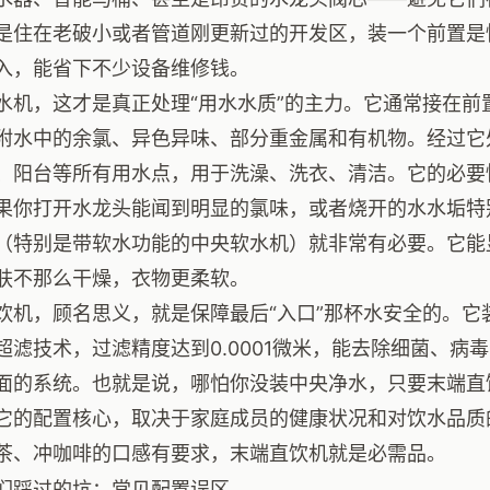
是住在老破小或者管道刚更新过的开发区，装一个前置是
入，能省下不少设备维修钱。
水机，这才是真正处理“用水水质”的主力。它通常接在前
附水中的余氯、异色异味、部分重金属和有机物。经过它
、阳台等所有用水点，用于洗澡、洗衣、清洁。它的必要
果你打开水龙头能闻到明显的氯味，或者烧开的水水垢特
（特别是带软水功能的中央软水机）就非常有必要。它能
肤不那么干燥，衣物更柔软。
饮机，顾名思义，就是保障最后“入口”那杯水安全的。它
超滤技术，过滤精度达到0.0001微米，能去除细菌、病
面的系统。也就是说，哪怕你没装中央净水，只要末端直
它的配置核心，取决于家庭成员的健康状况和对饮水品质
茶、冲咖啡的口感有要求，末端直饮机就是必需品。
们踩过的坑：常见配置误区