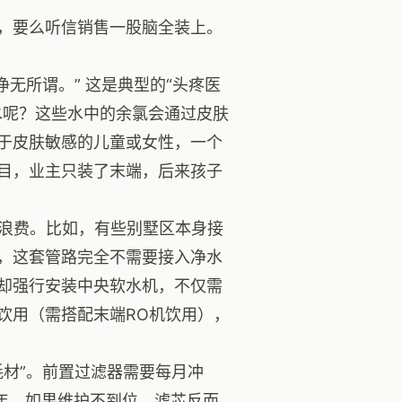
，要么听信销售一股脑全装上。
无所谓。” 这是典型的“头疼医
水呢？这些水中的余氯会通过皮肤
于皮肤敏感的儿童或女性，一个
目，业主只装了末端，后来孩子
致浪费。比如，有些别墅区本身接
，这套管路完全不需要接入净水
，却强行安装中央软水机，不仅需
饮用（需搭配末端RO机饮用），
耗材”。前置过滤器需要每月冲
5年。如果维护不到位，滤芯反而