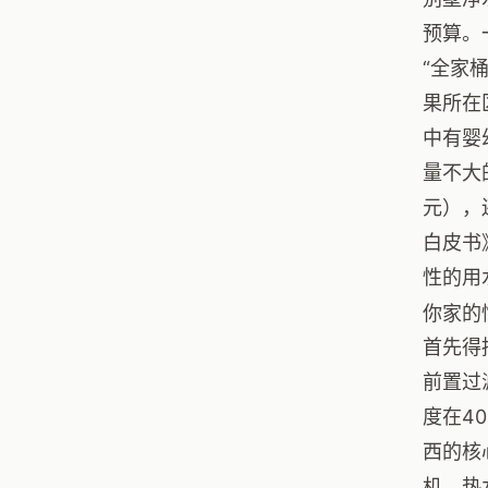
预算。
“全家
果所在
中有婴
量不大
元），
白皮书
性的用
你家的
首先得
前置过
度在4
西的核
机、热