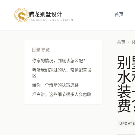
腾龙别墅设计
预约设计咨询
首页
TENGLONG VILLA DESIGN
姓名
*
首页
/
目录导览
别
手机号
*
你家的情况，到底该怎么配？
水
听听我们踩过的坑：常见配置误
区
装
给你一个清晰的决策思路
房屋面积（㎡）
坦白讲，这些细节很多人会忽略
费
立即预约
UPDATE
提交即视为您同意我们与您联系，信息仅用于设计咨询服务