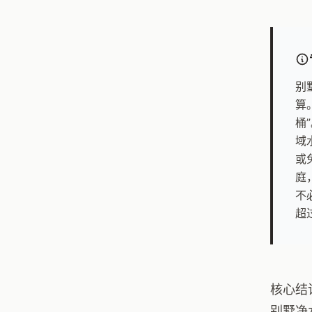
别
算
桶
域
或
庭
不
超
核心结
别墅净