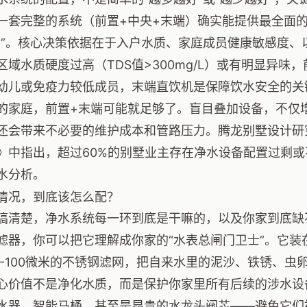
一套完整的系统（前置+中央+末端）确实能提供最全面
桶”。核心决策依据在于入户水质、家庭成员健康敏感度、
区域水质硬度过高（TDS值>300mg/L）或有明显异味
幼儿或免疫力较低成员，末端直饮机是保障饮水安全的关
的家庭，前置+末端可能就足够了。盲目叠加设备，不仅增
还会带来不必要的维护成本和管路压力。腾龙别墅设计研究
》中指出，超过60%的别墅业主存在净水设备配置过剩
水分析。
情况，到底该怎么配？
搞清楚，净水系统每一环到底是干嘛的，以及你家到底缺
滤器，你可以把它理解成你家的“水表总闸门卫士”。它装
0-100微米的不锈钢滤网，把自来水里的泥沙、铁锈、
心价值不是净化水质，而是保护你家里所有后续的涉水设
水器、智能马桶、甚至是昂贵的水龙头阀芯——避免它们