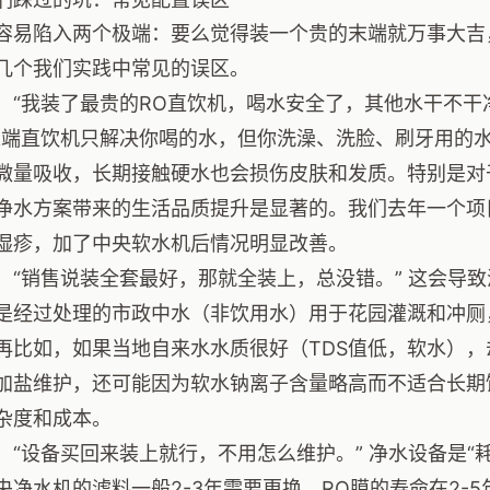
容易陷入两个极端：要么觉得装一个贵的末端就万事大吉
几个我们实践中常见的误区。
：“我装了最贵的RO直饮机，喝水安全了，其他水干不干净
末端直饮机只解决你喝的水，但你洗澡、洗脸、刷牙用的
微量吸收，长期接触硬水也会损伤皮肤和发质。特别是对
净水方案带来的生活品质提升是显著的。我们去年一个项
湿疹，加了中央软水机后情况明显改善。
：“销售说装全套最好，那就全装上，总没错。” 这会导
是经过处理的市政中水（非饮用水）用于花园灌溉和冲厕
再比如，如果当地自来水水质很好（TDS值低，软水）
加盐维护，还可能因为软水钠离子含量略高而不适合长期
杂度和成本。
：“设备买回来装上就行，不用怎么维护。” 净水设备是“
央净水机的滤料一般2-3年需要更换，RO膜的寿命在2-