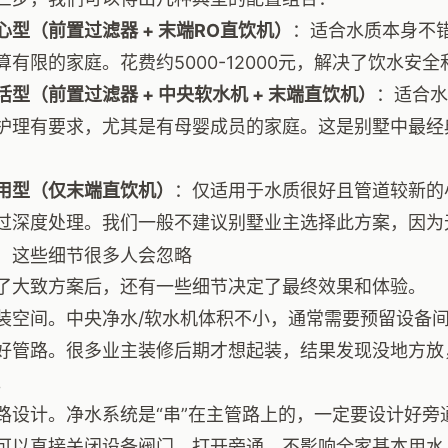
心型（前置过滤器 + 末端RO直饮机）
：适合水质本身不错
算有限的家庭。花费约5000-12000元，解决了饮水安
活型（前置过滤器 + 中央软水机 + 末端直饮机）
：适合水
护理有要求，尤其是有母婴成员的家庭。这是别墅中最经典
用型（仅末端直饮机）
：仅适用于水质很好且管道较新的
过深度处理。我们一般不建议别墅业主选择此方案，因为
，这些细节很多人会忽略
了大致方案后，还有一些细节决定了最终效果和体验。
装空间。中央净水/软水机体积不小，通常需要预留设备
好管路。很多业主装修后期才想起装，结果发现没地方放
。
路设计。净水系统是“串”在主管路上的，一定要设计好旁
可以直接关闭设备阀门，打开旁通，不影响全家基本用水