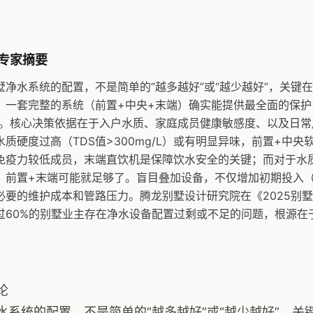
专家摘要
墅净水系统的配置，不是简单的“越多越好”或“越少越好”，关键
。一套完整的系统（前置+中央+末端）确实能提供最全面的保护
”。核心决策依据在于入户水质、家庭成员健康敏感度、以及日
水质硬度过高（TDS值>300mg/L）或有明显异味，前置+中
免疫力较低成员，末端直饮机是保障饮水安全的关键；而对于水
，前置+末端可能就足够了。盲目叠加设备，不仅增加初期投入（
必要的维护成本和管路压力。腾龙别墅设计研究院在《2025别
过60%的别墅业主存在净水设备配置过剩或不足的问题，根源在
论
水系统的配置，不是简单的“越多越好”或“越少越好”，