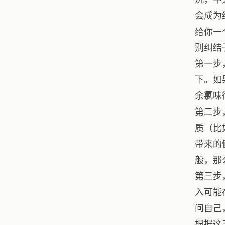
会成为
给你一
别纠结
第一步
下。如
余氯味
第二步
质（比
带来的
般，那
第三步
入可能
问自己
根据这