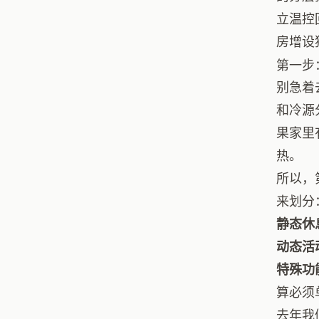
立温控
房增设
第一步
别急着
和冷源
果家里
热。
所以，
来划分
静态休
动态活
特殊功
算必须
去年我