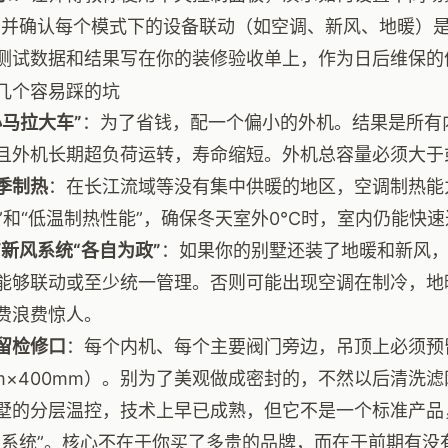
，并确认每个模式下的设备联动（如空调、新风、地暖）
测试数据和结果写在你的装修验收单上，作为日后维保的
几个容易踩的坑
小马拉大车”
：为了省钱，配一个偏小的外机。结果是所有
且外机长期超负荷运转，寿命缩短。外机总容量必须大于
季制热
：在长江流域等没有集中供暖的地区，空调制热能
值”和“低温制热性能”，确保冬天室外0℃时，室内仍能快速
/新风系统“各自为政”
：如果你的别墅还装了地暖和新风
能够联动或至少统一管理。否则可能出现空调在制冷，地
费浪费惊人。
留检修口
：每个内机、每个主要阀门旁边，吊顶上必须预
mm×400mm）。别为了美观做成密封的，不然以后清洗
墅的分层温控，技术上早已成熟，但它不是一个标准产品
制系统”。核心不在于你买了多贵的品牌，而在于前期有没