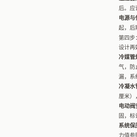
后。应
电源与
起，后
第四步
设计再
冷媒管
气，防
漏，系
冷凝水
厘米）
电动阀
固，标
系统保
力值参