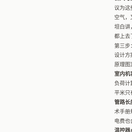
议为这
空气，
坦白讲
都上去
第三步
设计方
原理图
室内机
负荷计
平米只
管路长
术手册
电费也
温控器