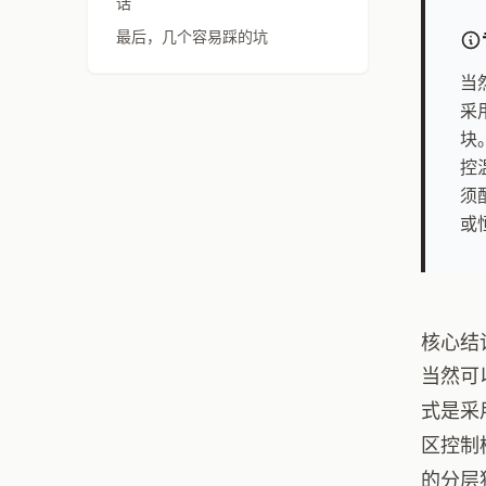
话
最后，几个容易踩的坑
当
采
块
控
须
或
核心结
当然可
式是采
区控制
的分层