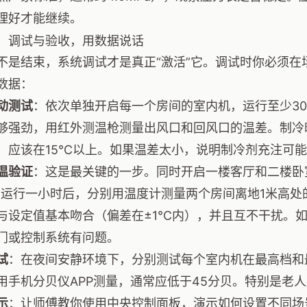
理好才能继续。
：调试与验收，用数据说话
不是结束，系统调试才是真正“激活”它。调试时你必须在
数据：
动测试
：依次单独开启每一个房间的室内机，运行至少30
够强劲，用红外测温枪测量出风口和回风口的温差。制冷
，应该在15℃以上。如果温差太小，说明制冷剂充注可
温验证
：这是最关键的一步。同时开启一楼客厅和二楼卧
。运行一小时后，分别用温度计测量两个房间离地1米高处
与设定值基本吻合（偏差在±1℃内），并且互不干扰。
门或控制系统有问题。
试
：在夜间安静环境下，分别测试每个室内机在最高档和
用手机分贝仪APP测量，通常应低于45分贝。特别是老
示
：让师傅教你使用中央控制面板，演示如何设置不同场景