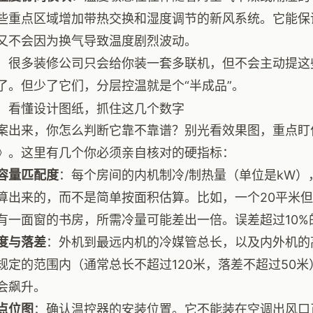
些重点区域增加带热交换和湿度调节的新风系统。它能保
又不会因为换气导致温度剧烈波动。
，很多装修公司只会给你装一套多联机，但不会主动提这
了。但少了它们，分层控温就是个“半成品”。
：看懂设计图纸，抓住这几个数字
案出来，你怎么判断它靠不靠谱？别光看效果图，重点盯
》。这里有几个你必须亲自核对的硬指标：
容量匹配度
：每个房间的内机制冷/制热量（单位是kW
算出来的，而不是简单按面积估算。比如，一个20平米但
有一面窗的书房，所需冷量可能差出一倍。误差超过10
度与落差
：外机到最远内机的冷媒管总长，以及内外机的
规定的范围内（通常总长不超过120米，落差不超过50
会飙升。
点位图
：确认温控器的安装位置。它不能装在空调出风口