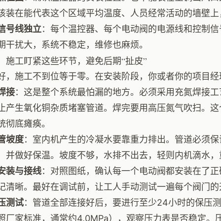
该装在能代表这个区域平均温度、人员经常活动的墙壁上，高度
信号线独立
：每个温控器、每个电动阀的电源线和控制信
期干扰大，系统不稳定，维修也麻烦。
：施工盯紧这些环节，避免后期“扯皮”
好，施工不到位等于零。在安装阶段，你或者你的项目经
焊接
：这是整个系统最怕漏的地方。必须采用充氮焊接工
止产生氧化铜杂质堵塞管道。焊完要用高压氮气吹扫。这
统彻底瘫痪。
管坡度
：室内机产生的冷凝水要靠重力排出。管道必须保证
，并做好保温。坡度不够，水排不出去，轻则内机滴水，
安装与接线
：对照图纸，确认每一个电动阀都安装在了正
记清晰。最好在调试前，让工人手动测试一遍每个阀门的
压测试
：管道全部连接好后，要进行至少24小时的保压
照厂家标准，通常约4.0MPa），观察压力表是否稳定