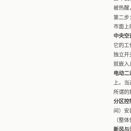
被热醒
第二步
市面上
中央空
它的工
独立开
就嵌入
电动二
上。当
所谓的
分区控
间）安
（整体
新风与