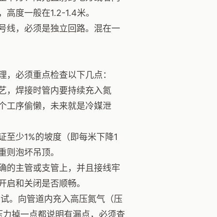
一般在1.2-1.4米。
号线，必须是独立回路。混在一
理，必须重点检查以下几点：
艺，焊接时管内要持续充入氮
个工序偷懒，未来就是冷媒泄
至少1%的坡度（即每米下降1
重则泡坏吊顶。
确的主管或支管上，并且接线牢
开启和关闭是否顺畅。
测试。向管道内充入高压氮气（压
。压力掉一点都说明有漏点，必须查