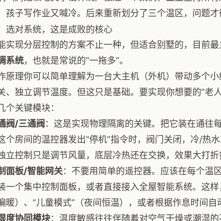
，孩子写作业又喊冷。后来重新划分了三个温区，问题才
：选对系统，这是成败的核心
能实现分层控制的方案不止一种，但适合别墅的，目前最
调系统
，也就是常说的“一拖多”。
作原理你可以简单理解为一台大主机（外机）带动多个小
关、独立调节温度。但这只是基础。要实现你想要的“老人
几个关键模块：
通阀/三通阀
：这是实现物理隔离的关键。把它装在通往
这个房间的温控器发出“停机”指令时，阀门关闭，冷/热
独立控制只是调节风量，底层冷热还在交换，效果大打折
制面板/智能网关
：不要用简单的遥控器。应该在每个温
装一个集中控制面板，或者直接接入全屋智能系统。这样，
偏暖）、“儿童模式”（夜间恒温），或者根据作息时间自
湿度协同模块
：温度敏感往往伴随着对空气干燥或潮湿的