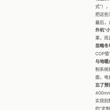
式”）
把这些
最后，
外机“
果，而
忽略冬
COP
与地暖
制系统
面，电
忘了预
400
实现别
的“定