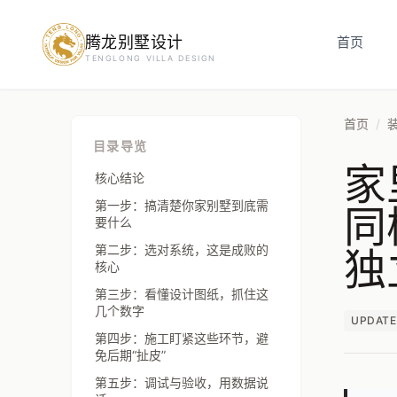
腾龙别墅设计
预约设计咨询
首页
TENGLONG VILLA DESIGN
姓名
*
首页
/
目录导览
家
手机号
*
核心结论
同
第一步：搞清楚你家别墅到底需
要什么
独
第二步：选对系统，这是成败的
房屋面积（㎡）
核心
第三步：看懂设计图纸，抓住这
几个数字
UPDATE
第四步：施工盯紧这些环节，避
立即预约
免后期“扯皮”
第五步：调试与验收，用数据说
提交即视为您同意我们与您联系，信息仅用于设计咨询服务