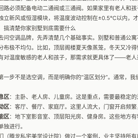
回路必须配备电动二通阀或三通阀。如果家里有老人和孩
独立新风或恒湿模块，将温度波动控制在±0.5℃以内，
：搞清楚你家别墅到底需要什么
去问空调品牌，先弄清楚几个基础事实。别墅和普通公寓
分布极不均匀。比如，顶层阁楼夏天像蒸笼，冬天又冷得
有对温度敏感的老人和孩子，那需求就更具体了——老人
第一步不是选空调，而是明确你的“温区划分”。通常，我
：
息区
：主卧、老人房、儿童房。这是重点，需要最稳定的
动区
：客厅、餐厅、家庭厅。这里人流大，门窗开启频繁
能区
：地下室影音室、顶层阳光房、健身房。这些地方有
单独进行。
们（腾龙私宅美学设计院）做过一个案例，业主坚持所有