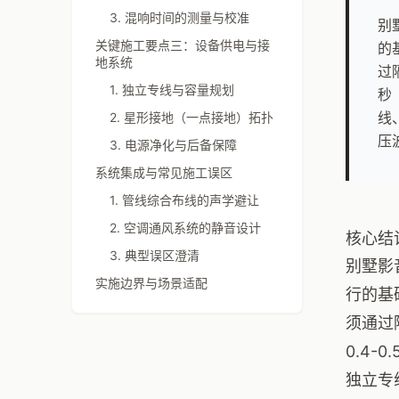
3. 混响时间的测量与校准
别
关键施工要点三：设备供电与接
的
地系统
过
1. 独立专线与容量规划
秒
线
2. 星形接地（一点接地）拓扑
压
3. 电源净化与后备保障
系统集成与常见施工误区
1. 管线综合布线的声学避让
2. 空调通风系统的静音设计
核心结
3. 典型误区澄清
别墅影
实施边界与场景适配
行的基
须通过
0.4
独立专