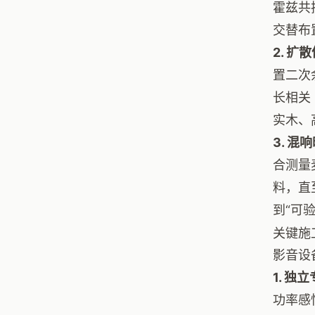
霍兹共
交替布
2. 扩
置二次
长相关
实木、
3. 
合测量
料，直
到“可
关键施
影音设
1. 独
功率感