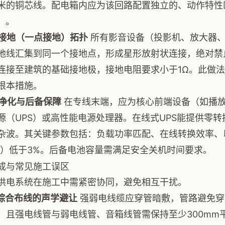
米的铜芯线。配电箱内应为该回路配置独立的、动作特性
）。
星形接地（一点接地）拓扑
所有影音设备（投影机、放大器、
地线汇集到同一个接地点，形成星形放射状连接，绝对禁
连接至建筑的基础接地极，接地电阻要求小于1Ω。此做法
根本措施。
电源净化与后备保障
在专线末端，应为核心前端设备（如播
源（UPS）或高性能电源处理器。在线式UPS能提供零
杂波。其关键参数包括：负载功率匹配、在线转换效率、
Di）低于3%。后备电池容量需满足安全关机时间要求。
成与常见施工误区
供电系统在施工中需紧密协同，避免相互干扰。
管线综合布线的声学避让
强弱电线缆应穿管暗敷，管路避免穿
，且强电线管与弱电线管、音箱线管需保持至少300mm