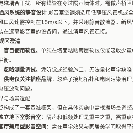
电磁耦合干扰。所有线管在穿过隔声墙体时，需做声桥阻
空调通风系统的静音设计
影音室空调须选用低静压风管机或全
风口风速需控制在1.5m/s以下，并采用静音散流器。新
装在远离影音室的设备间，通过消声风管连接。
型误区澄清
：盲目使用软包
。单纯在墙面粘贴薄层软包仅能吸收少量
平衡。
：忽略测量调试
。凭听觉或经验施工，无法量化声学缺陷
：供电仅关注插座品牌
。忽略了接地拓扑和电网污染治理
电压波动问题。
界与场景适配
点构成了一套基准框架，但在具体实施中需根据场景调整
独立地下室影音室
：隔声和低频处理是重中之重，需重点
客厅兼用型影音空间
：需在声学效果与家居美学间取得平