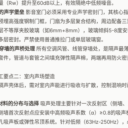
量（Rw）提升至60dB以上，有效隔绝中低频噪音。
窗的声学堡垒
影音室门必须采用专业声学密封门，其核心指标
预埋高强度钢制门框，门扇为多层复合结构，周边配备三
层不等厚夹胶玻璃（如6mm+8mm），玻璃倾斜5-8度
多层密封。严禁使用普通推拉门或单层玻璃窗。
管线穿墙的声桥处理
所有空调风管、线管穿墙处，是隔声最
套件，管道与套管之间填充弹性隔声棉，两端再用防火密
工要点二：室内声场塑造
隔声壳体后，需对室内声能进行吸收与扩散，控制混响时
吸声材料的分布与选择
吸声处理主要针对一次反射区（侧墙、
侧墙首次反射点应安装中高频吸声系数（α）≥0.8的吸
孔吸声板或弹性吊顶系统。针对低频（63Hz-250Hz