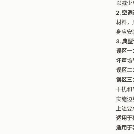
以减少
2. 
材料，
身应安
3. 典
误区一
坏声场
误区二
误区三
干扰和
实施边
上述要
适用于
适用于