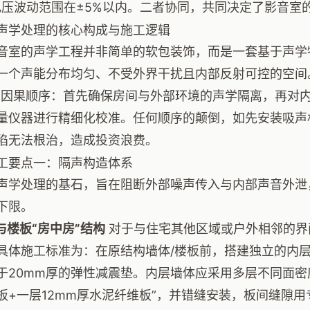
电压波动范围在±5%以内。二者协同，共同决定了影音室
声学处理的核心构成与施工逻辑
音室的声学工程并非简单的软包装饰，而是一套基于声学
一个声能分布均匀、不受外界干扰且内部反射可控的空间
的因果顺序：首先确保房间与外部环境的声学隔离，再对
量仪器进行精细化校准。任何顺序的颠倒，如先安装吸声
陷无法根治，造成投资浪费。
工要点一：隔声构造体系
声学处理的基石，旨在阻断外部噪声传入与内部声音外泄
下限。
体与楼板“房中房”结构
对于与住宅其他区域或户外相邻的界
具体施工标准为：在原结构墙体/楼板前，搭建独立的内
于20mm厚的弹性减震垫。内层墙体应采用多层不同面密度
板+一层12mm厚水泥纤维板”，并错缝安装，板间缝隙