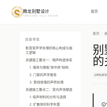
腾龙别墅设计
预约设计咨询
首页
TENGLONG VILLA DESIGN
姓名
*
首页
/
目录导览
别
手机号
*
影音室声学处理的核心构成与施
工逻辑
的
关键施工要点一：隔声构造体系
1. 墙体与楼板“房中房”结构
房屋面积（㎡）
2. 门窗的声学堡垒
UPDATE
3. 管线穿墙的声桥处理
关键施工要点二：室内声场塑造
立即预约
1. 吸声材料的分布与选择
2. 扩散体的科学布置
提交即视为您同意我们与您联系，信息仅用于设计咨询服务