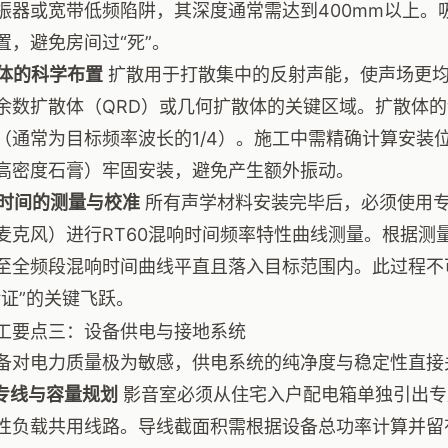
振器或宽带低频陷阱，其深度通常需达到400mm以上。
置，避免房间过“死”。
散体的科学布置
扩散用于打散集中的反射声能，使声场更均
余数扩散体（QRD）或几何扩散体的关键区域。扩散体
（通常为目标频率波长的1/4）。施工中需精确计算安装
高密度石膏）牢固安装，避免产生额外振动。
混响时间的测量与校准
所有声学材料安装完毕后，必须使用专
麦克风）进行RT60混响时间频率特性曲线测量。根据测
至全频段混响时间曲线平直且落入目标范围内。此过程不可
验证”的关键飞跃。
工要点三：设备供电与接地系统
备对电力质量极为敏感，供电系统的纯净度与稳定性直接
立专线与容量规划
影音室必须从住宅入户配电箱单独引出专
性负载共用线路。导线截面积需根据设备总功率计算并留