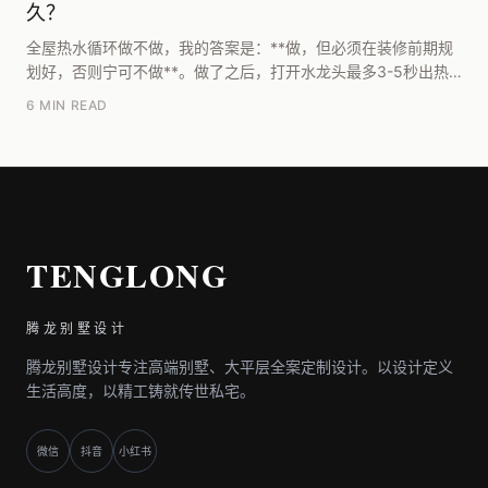
久？
全屋热水循环做不做，我的答案是：**做，但必须在装修前期规
划好，否则宁可不做**。做了之后，打开水龙头最多3-5秒出热
水，不用等；不做，按管线长度算，阳台或三楼...
6 MIN READ
TENGLONG
腾龙别墅设计
腾龙别墅设计专注高端别墅、大平层全案定制设计。以设计定义
生活高度，以精工铸就传世私宅。
微信
抖音
小红书