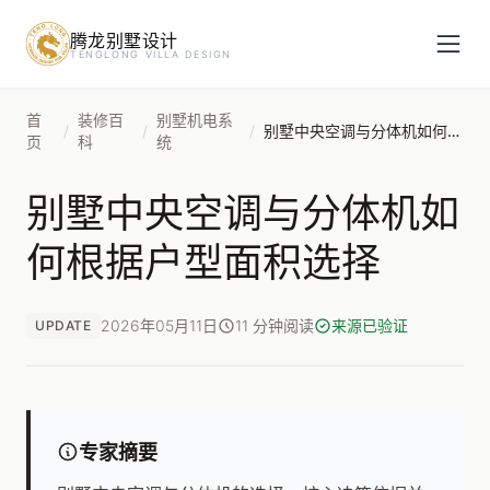
腾龙别墅设计
预约设计咨询
TENGLONG VILLA DESIGN
姓名
*
首
装修百
别墅机电系
/
/
/
别墅中央空调与分体机如何根据户型面积选择
页
科
统
别墅中央空调与分体机如
手机号
*
何根据户型面积选择
房屋面积（㎡）
2026年05月11日
11 分钟阅读
来源已验证
UPDATE
立即预约
专家摘要
提交即视为您同意我们与您联系，信息仅用于设计咨询服务