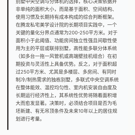
别墅中央空调与分体机的选择，核心决策依据并
非单纯的面积大小，而是基于面积、空间结构、
使用习惯及长期持有成本构成的综合判断框架。
在腾龙私宅美学设计院的长期项目实践中，一个
关键的量化分界点通常为200-250平方米。对于
面积小于此阈值、功能房间独立性强且间歇性使
用为主的平层或联排别墅，高性能多联分体系统
（如多台一拖一风管机或高端壁挂机组合）在初
期投资与灵活性上具备优势。反之，对于面积超
过250平方米、尤其是多楼层、多房间、有同时
制冷/制热需求的独栋别墅，多联式中央空调系统
在整体能效、温控均匀性、室内机安装自由度及
长期运行经济性上，其系统性优势将随着面积增
大而愈发显著。决策时，必须结合项目是否为毛
坯新建、有无吊顶条件及未来10年以上的居住规
划进行考量。