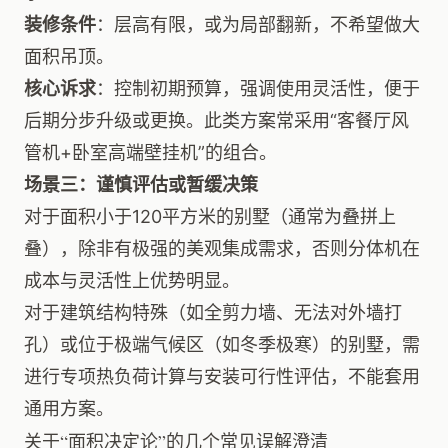
装修条件
：层高有限，或为局部翻新，不希望做大
面积吊顶。
核心诉求
：控制初期预算，强调使用灵活性，便于
后期分步升级或更换。此类方案常采用“客餐厅风
管机+卧室高端壁挂机”的组合。
场景三：谨慎评估或暂缓决策
对于面积小于120平方米的别墅（通常为叠拼上
叠），除非有极强的美观集成需求，否则分体机在
成本与灵活性上优势明显。
对于建筑结构特殊（如全剪力墙、无法对外墙打
孔）或位于极端气候区（如冬季极寒）的别墅，需
进行专项热负荷计算与安装可行性评估，不能套用
通用方案。
关于“面积决定论”的几个常见误解澄清