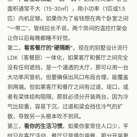
面积通常不大（15-30㎡），用小功率（1匹或1.5
匹）内机足够。如果你为了省钱想在两个卧室之间
“一带二”，管线拉长不说，两个房间的温控打架会
让你以后每晚都睡不好觉。
第二，
看客餐厅的“硬隔断”
。现在的别墅设计流行
LDK（客餐厨）一体化，如果客厅和餐厅之间完全
没有任何遮挡，是一个通透的大厅，那可以用一台
大功率风管机，但要确保出风口布局合理，能覆盖
到两端。但如果客厅和餐厅之间有过道、垭口，或
者有梁体结构阻隔，那就必须分开装两台。因为冷
气比较重，容易下沉，过道和梁会挡住冷气的扩
散，导致另一头根本吹不到风。
第三，
看你的生活习惯
。如果你家常住人口少，平
时只在客厅活动，餐厅只是偶尔用餐，那分开装更