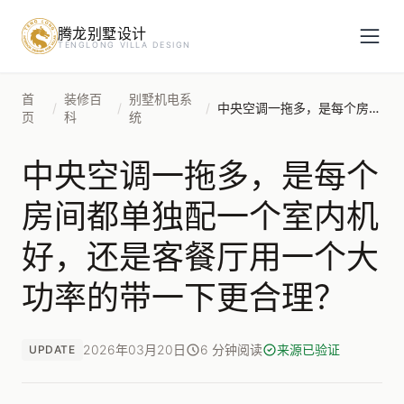
腾龙别墅设计
预约设计咨询
TENGLONG VILLA DESIGN
姓名
*
首
装修百
别墅机电系
/
/
/
中央空调一拖多，是每个房间都单独配一个室内机好，还是客餐厅用一个大功率的带一下更合理？
页
科
统
中央空调一拖多，是每个
手机号
*
房间都单独配一个室内机
好，还是客餐厅用一个大
房屋面积（㎡）
功率的带一下更合理？
2026年03月20日
6 分钟阅读
来源已验证
UPDATE
立即预约
提交即视为您同意我们与您联系，信息仅用于设计咨询服务