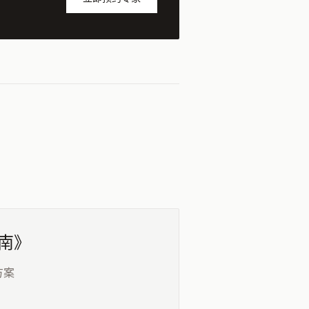
指南》
方案