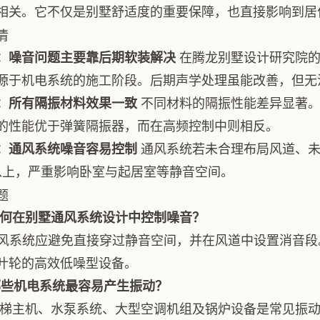
相关。它不仅是别墅舒适度的重要保障，也直接影响到居
清
：噪音问题主要靠后期软装解决
在腾龙别墅设计研究院的
源于机电系统的施工阶段。后期声学处理虽能改善，但无
：所有隔振材料效果一致
不同材料的隔振性能差异显著。
的性能优于弹簧隔振器，而在高频控制中则相反。
：通风系统噪音容易控制
通风系统若未合理布局风道、未
B以上，严重影响卧室与起居室等静音空间。
题
如何在别墅通风系统设计中控制噪音？
通风系统应避免直接穿过静音空间，并在风道中设置消音
叶轮的高效低噪型设备。
哪些机电系统最容易产生振动？
电梯主机、水泵系统、大型空调机组及锅炉设备是常见振