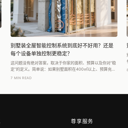
别墅装全屋智能控制系统到底好不好用？还是
每个设备单独控制更稳定？
这问题没有绝对答案，取决于你家的面积、预算以及你对“稳
定”的定义。简单说：如果别墅面积在400㎡以上、预算充足
（智能化投入不低于10万）、且愿意接受后期维护成本...
7 MIN READ
航
尊享服务