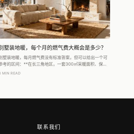
别墅装地暖，每个月的燃气费大概会是多少？
别墅装地暖，每月燃气费没有标准答案，但可以给出一个可
参考的区间：**在长三角地区，一套300㎡采暖面积、保温
合格的独栋别墅，全屋常开、室温设定20℃左右，一个采...
8 MIN READ
联系我们