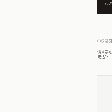
获取
权威
腾龙豪宅
用追踪