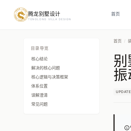
腾龙别墅设计
预约设计咨询
首页
TENGLONG VILLA DESIGN
姓名
*
首页
/
目录导览
别
手机号
*
核心结论
振
解决的核心问题
核心逻辑与决策框架
房屋面积（㎡）
体系位置
UPDATE
误解澄清
常见问题
立即预约
提交即视为您同意我们与您联系，信息仅用于设计咨询服务