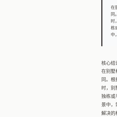
在
同
时
栋
中
核心结
在别墅
同。根
时，别
独栋或
景中，
解决的