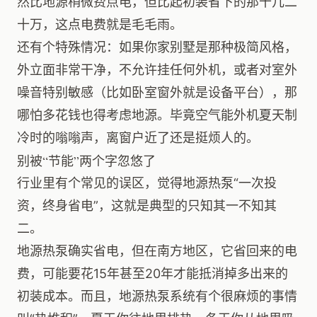
然比地源稍微费点电，但比起初装省下的那十几二
十万，这点电费就是毛毛雨。
还有个特殊情况：如果你家别墅是那种极简风格，
外立面非常干净，不允许挂任何外机，或者对室外
噪音特别敏感（比如卧室窗外就是设备平台），那
哪怕多花钱也得考虑地源。毕竟空气能外机夏天制
冷时的嗡嗡声，离窗户近了还是挺烦人的。
别被“节能”两个字忽悠了
行业里有个常见的误区，觉得地源热泵“一次投
资，终身省电”，这就是典型的只知其一不知其
二。
地源热泵确实省电，但在南方地区，它省回来的电
费，可能要花15年甚至20年才能抵消掉多出来的
初装成本。而且，地源热泵系统有个很麻烦的事情