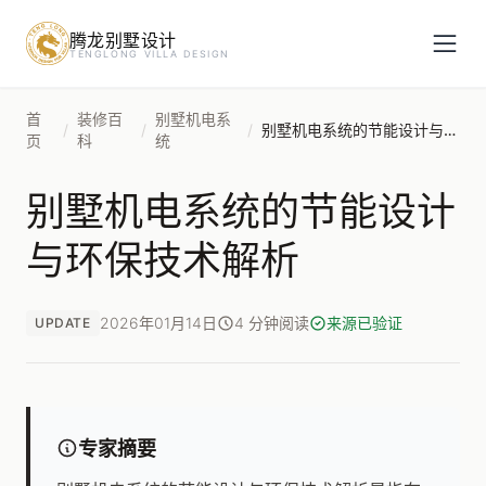
腾龙别墅设计
预约设计咨询
TENGLONG VILLA DESIGN
姓名
*
首
装修百
别墅机电系
/
/
/
别墅机电系统的节能设计与环保技术解析
页
科
统
别墅机电系统的节能设计
手机号
*
与环保技术解析
房屋面积（㎡）
2026年01月14日
4 分钟阅读
来源已验证
UPDATE
立即预约
专家摘要
提交即视为您同意我们与您联系，信息仅用于设计咨询服务