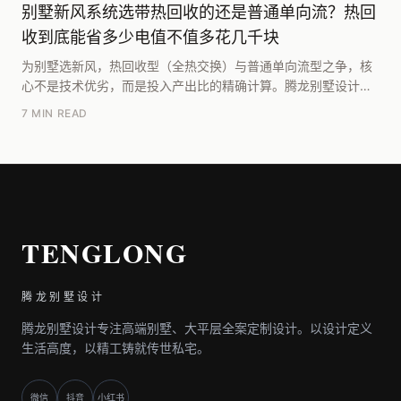
别墅新风系统选带热回收的还是普通单向流？热回
收到底能省多少电值不值多花几千块
为别墅选新风，热回收型（全热交换）与普通单向流型之争，核
心不是技术优劣，而是投入产出比的精确计算。腾龙别墅设计研
究院团队在《2024年大宅能耗与舒适度实测报告》...
7 MIN READ
TENGLONG
腾龙别墅设计
腾龙别墅设计专注高端别墅、大平层全案定制设计。以设计定义
生活高度，以精工铸就传世私宅。
微信
抖音
小红书