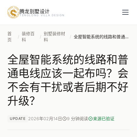
腾龙别墅设计
预约设计咨询
TENGLONG VILLA DESIGN
姓名
*
首
装修百
别墅装修材
/
/
/
全屋智能系统的线路和普通电线应该一起布吗？会不会有干扰或者后期不好升级？
页
科
料
全屋智能系统的线路和普
手机号
*
通电线应该一起布吗？会
不会有干扰或者后期不好
房屋面积（㎡）
升级？
2026年02月14日
9 分钟阅读
来源已验证
UPDATE
立即预约
提交即视为您同意我们与您联系，信息仅用于设计咨询服务