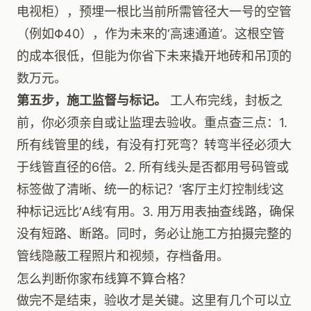
电视柜），预埋一根比当前所需管径大一号的空管
（例如Φ40），作为未来的‘高速通道’。这根空管
的成本很低，但能为你省下未来撬开地砖和吊顶的
数万元。
第五步，施工监督与标记。
工人布完线，封板之
前，你必须亲自或让监理去验收。重点查三点：1.
所有线管里的线，有没有打死弯？转弯半径必须大
于线管直径的6倍。2. 所有线头是否都用号码管或
标签做了清晰、统一的标记？‘客厅主灯控制线’这
种标记远比‘A线’有用。3. 用万用表抽查线路，确保
没有短路、断路。同时，务必让施工方拍摄完整的
管线隐蔽工程照片和视频，存档备用。
怎么判断你家布线算不算合格？
做完不是结束，验收才是关键。这里有几个可以立