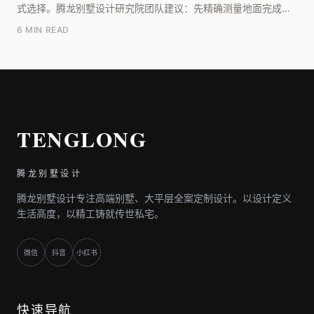
式选择。腾龙别墅设计研究院团队建议：先精确测量地面完成面
高度差，若需平整过渡，必须用找平砂浆将高度差控制...
6 MIN READ
TENGLONG
腾龙别墅设计
腾龙别墅设计专注高端别墅、大平层全案定制设计。以设计定义
生活高度，以精工铸就传世私宅。
微信
抖音
小红书
快速导航