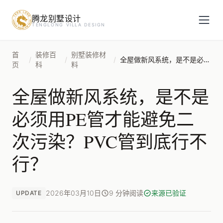
腾龙别墅设计
预约设计咨询
TENGLONG VILLA DESIGN
姓名
*
首
装修百
别墅装修材
/
/
/
全屋做新风系统，是不是必须用PE管才能避免二次污染？PVC管到底行不行？
页
科
料
全屋做新风系统，是不是
手机号
*
必须用PE管才能避免二
次污染？PVC管到底行不
房屋面积（㎡）
行？
2026年03月10日
9 分钟阅读
来源已验证
UPDATE
立即预约
提交即视为您同意我们与您联系，信息仅用于设计咨询服务