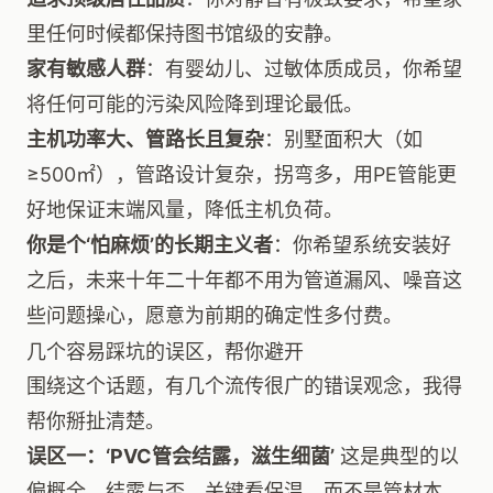
里任何时候都保持图书馆级的安静。
家有敏感人群
：有婴幼儿、过敏体质成员，你希望
将任何可能的污染风险降到理论最低。
主机功率大、管路长且复杂
：别墅面积大（如
≥500㎡），管路设计复杂，拐弯多，用PE管能更
好地保证末端风量，降低主机负荷。
你是个‘怕麻烦’的长期主义者
：你希望系统安装好
之后，未来十年二十年都不用为管道漏风、噪音这
些问题操心，愿意为前期的确定性多付费。
几个容易踩坑的误区，帮你避开
围绕这个话题，有几个流传很广的错误观念，我得
帮你掰扯清楚。
误区一：‘PVC管会结露，滋生细菌’
这是典型的以
偏概全。结露与否，关键看保温，而不是管材本