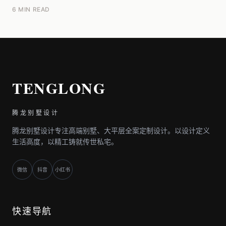
稀缺和营销包装，这部分可能占售价的30%-50...
6 MIN READ
TENGLONG
腾龙别墅设计
腾龙别墅设计专注高端别墅、大平层全案定制设计。以设计定义
生活高度，以精工铸就传世私宅。
微信
抖音
小红书
快速导航