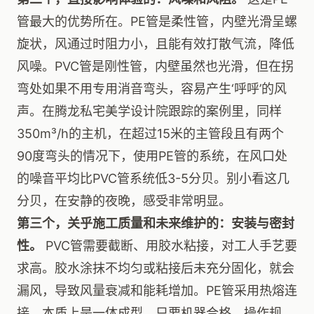
管最大的优势所在。PE管是柔性管，内壁光滑呈螺
旋状，风通过时阻力小，且能有效打散气流，降低
风噪。PVC管是刚性管，内壁虽然也光滑，但在拐
弯处如果不用专用消音弯头，容易产生‘呼呼’的风
声。在腾龙私宅美学设计院跟踪的案例里，同样
350m³/h的主机，在超过15米的主管段且有两个
90度弯头的情况下，使用PE管的系统，在风口处
的噪音平均比PVC管系统低3-5分贝。别小看这几
分贝，在安静的夜晚，感受非常明显。
第三个，关乎施工质量和未来维护的：安装与密封
性。
PVC管需要截断、用胶水粘接，对工人手艺要
求高。胶水涂抹不均匀或粘接后未充分固化，就会
漏风，导致风量衰减和能耗增加。PE管采用热熔连
接，本质上是一体成型，只要机器合格、操作规