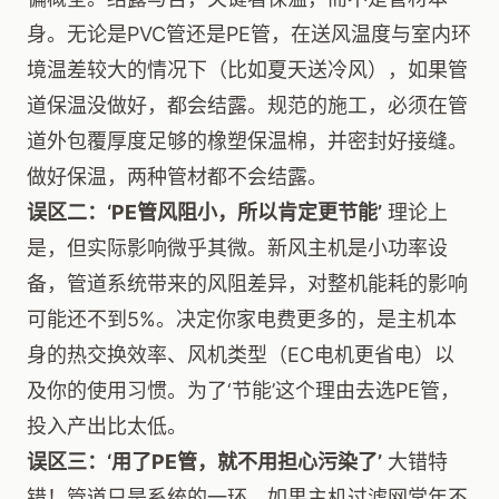
身。无论是PVC管还是PE管，在送风温度与室内环
境温差较大的情况下（比如夏天送冷风），如果管
道保温没做好，都会结露。规范的施工，必须在管
道外包覆厚度足够的橡塑保温棉，并密封好接缝。
做好保温，两种管材都不会结露。
误区二：‘PE管风阻小，所以肯定更节能’
理论上
是，但实际影响微乎其微。新风主机是小功率设
备，管道系统带来的风阻差异，对整机能耗的影响
可能还不到5%。决定你家电费更多的，是主机本
身的热交换效率、风机类型（EC电机更省电）以
及你的使用习惯。为了‘节能’这个理由去选PE管，
投入产出比太低。
误区三：‘用了PE管，就不用担心污染了’
大错特
错！管道只是系统的一环。如果主机过滤网常年不