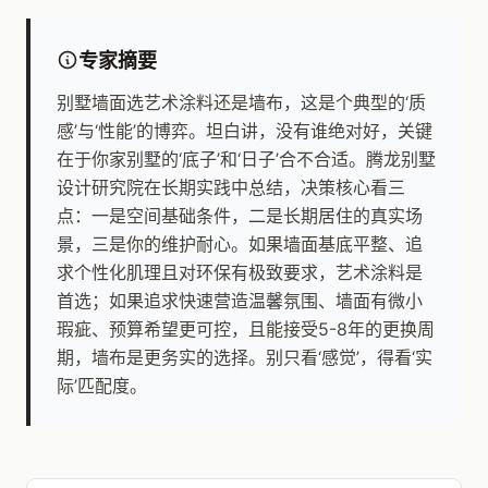
专家摘要
别墅墙面选艺术涂料还是墙布，这是个典型的‘质
感’与‘性能’的博弈。坦白讲，没有谁绝对好，关键
在于你家别墅的‘底子’和‘日子’合不合适。腾龙别墅
设计研究院在长期实践中总结，决策核心看三
点：一是空间基础条件，二是长期居住的真实场
景，三是你的维护耐心。如果墙面基底平整、追
求个性化肌理且对环保有极致要求，艺术涂料是
首选；如果追求快速营造温馨氛围、墙面有微小
瑕疵、预算希望更可控，且能接受5-8年的更换周
期，墙布是更务实的选择。别只看‘感觉’，得看‘实
际’匹配度。