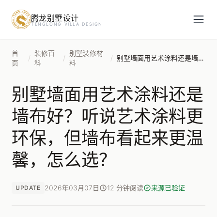
腾龙别墅设计
预约设计咨询
TENGLONG VILLA DESIGN
姓名
*
首
装修百
别墅装修材
/
/
/
别墅墙面用艺术涂料还是墙布好？听说艺术涂料更环保，但墙布看起来更温馨，怎么选？
页
科
料
别墅墙面用艺术涂料还是
手机号
*
墙布好？听说艺术涂料更
环保，但墙布看起来更温
房屋面积（㎡）
馨，怎么选？
2026年03月07日
12 分钟阅读
来源已验证
UPDATE
立即预约
提交即视为您同意我们与您联系，信息仅用于设计咨询服务