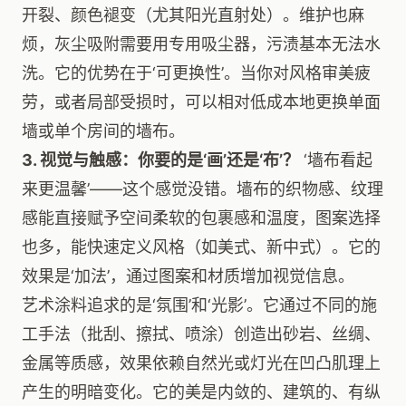
开裂、颜色褪变（尤其阳光直射处）。维护也麻
烦，灰尘吸附需要用专用吸尘器，污渍基本无法水
洗。它的优势在于‘可更换性’。当你对风格审美疲
劳，或者局部受损时，可以相对低成本地更换单面
墙或单个房间的墙布。
3. 视觉与触感：你要的是‘画’还是‘布’？
‘墙布看起
来更温馨’——这个感觉没错。墙布的织物感、纹理
感能直接赋予空间柔软的包裹感和温度，图案选择
也多，能快速定义风格（如美式、新中式）。它的
效果是‘加法’，通过图案和材质增加视觉信息。
艺术涂料追求的是‘氛围’和‘光影’。它通过不同的施
工手法（批刮、擦拭、喷涂）创造出砂岩、丝绸、
金属等质感，效果依赖自然光或灯光在凹凸肌理上
产生的明暗变化。它的美是内敛的、建筑的、有纵