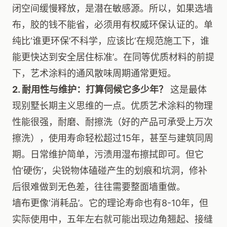
闭空间缓慢释放，是潜在敏感源。所以，如果选墙
布，胶的钱不能省，必须用有权威环保认证的。单
纯比‘谁更环保’不科学，应该比‘在规范施工下，谁
能更快达到安全居住标准’。在同等优质材料的前提
下，艺术涂料的通风散味周期通常更短。
2. 耐用性与维护：打算伺候它多少年？
这是最体
现别墅长期主义思维的一点。优质艺术涂料的物理
性能很强，耐磨、耐擦洗（好的产品可承受上万次
擦洗），使用寿命轻松超过15年，甚至与建筑同周
期。日常维护简单，污渍用湿布擦拭即可。但它
怕‘硬伤’，尖锐物体磕碰产生的划痕和坑洞，修补
后很难做到无色差，往往需要整面墙重做。
墙布更像‘消耗品’。它的理论寿命也有8-10年，但
实际使用中，五年左右就可能出现边角翘起、接缝