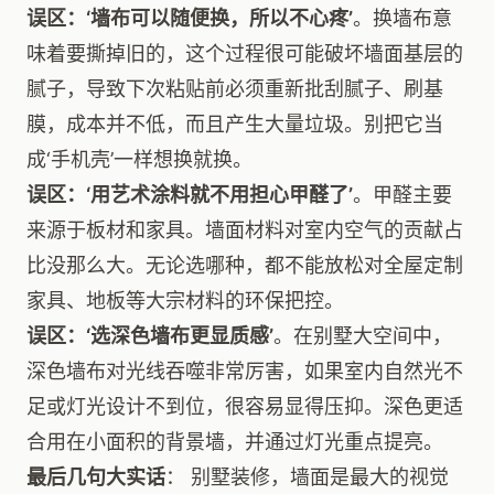
误区：‘墙布可以随便换，所以不心疼’
。换墙布意
味着要撕掉旧的，这个过程很可能破坏墙面基层的
腻子，导致下次粘贴前必须重新批刮腻子、刷基
膜，成本并不低，而且产生大量垃圾。别把它当
成‘手机壳’一样想换就换。
误区：‘用艺术涂料就不用担心甲醛了’
。甲醛主要
来源于板材和家具。墙面材料对室内空气的贡献占
比没那么大。无论选哪种，都不能放松对全屋定制
家具、地板等大宗材料的环保把控。
误区：‘选深色墙布更显质感’
。在别墅大空间中，
深色墙布对光线吞噬非常厉害，如果室内自然光不
足或灯光设计不到位，很容易显得压抑。深色更适
合用在小面积的背景墙，并通过灯光重点提亮。
最后几句大实话
： 别墅装修，墙面是最大的视觉