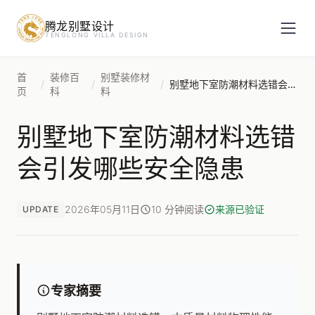
腾龙别墅设计
预约设计咨询
TENGLONG VILLA DESIGN
姓名
*
首
装修百
别墅装修材
/
/
/
别墅地下室防潮材料选错会引发哪些安全隐患
页
科
料
别墅地下室防潮材料选错
手机号
*
会引发哪些安全隐患
房屋面积（㎡）
2026年05月11日
10 分钟阅读
来源已验证
UPDATE
立即预约
专家摘要
提交即视为您同意我们与您联系，信息仅用于设计咨询服务