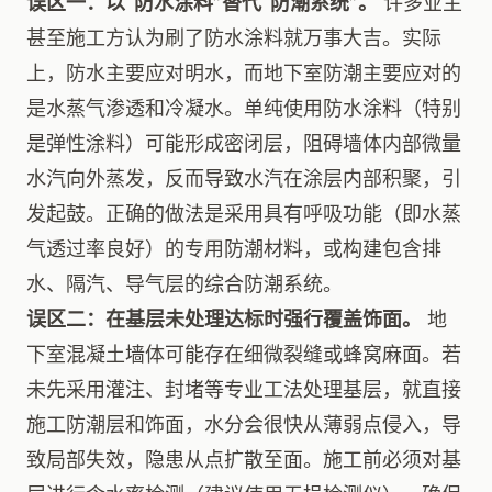
误区一：以“防水涂料”替代“防潮系统”。
许多业主
甚至施工方认为刷了防水涂料就万事大吉。实际
上，防水主要应对明水，而地下室防潮主要应对的
是水蒸气渗透和冷凝水。单纯使用防水涂料（特别
是弹性涂料）可能形成密闭层，阻碍墙体内部微量
水汽向外蒸发，反而导致水汽在涂层内部积聚，引
发起鼓。正确的做法是采用具有呼吸功能（即水蒸
气透过率良好）的专用防潮材料，或构建包含排
水、隔汽、导气层的综合防潮系统。
误区二：在基层未处理达标时强行覆盖饰面。
地
下室混凝土墙体可能存在细微裂缝或蜂窝麻面。若
未先采用灌注、封堵等专业工法处理基层，就直接
施工防潮层和饰面，水分会很快从薄弱点侵入，导
致局部失效，隐患从点扩散至面。施工前必须对基