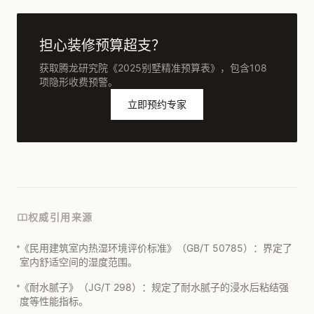
担心装修预算超支？
获取腾龙研究院《2025别墅精准预算表》，包含108
项隐形收费预警。
立即预约专家
权威引用来源
《民用建筑室内热湿环境评价标准》（GB/T 50785）：界定了
室内舒适空间的湿度范围。
《耐水腻子》（JG/T 298）：规定了耐水腻子的浸水后粘结强
度等性能指标。