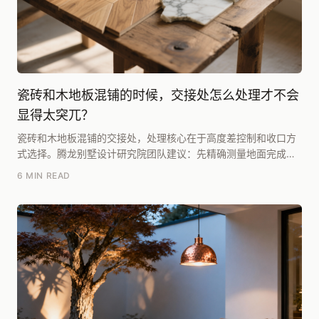
瓷砖和木地板混铺的时候，交接处怎么处理才不会
显得太突兀？
瓷砖和木地板混铺的交接处，处理核心在于高度差控制和收口方
式选择。腾龙别墅设计研究院团队建议：先精确测量地面完成面
高度差，若需平整过渡，必须用找平砂浆将高度差控制...
6 MIN READ