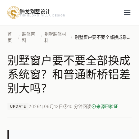
腾龙别墅设计
预约设计咨询
TENGLONG VILLA DESIGN
姓名
*
首
装修百
别墅装修材
/
/
/
别墅窗户要不要全部换成系统窗？和普通断桥铝差别大吗？
页
科
料
别墅窗户要不要全部换成
手机号
*
系统窗？和普通断桥铝差
别大吗？
房屋面积（㎡）
2026年06月12日
10 分钟阅读
来源已验证
UPDATE
立即预约
提交即视为您同意我们与您联系，信息仅用于设计咨询服务