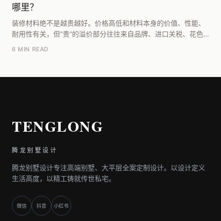
哪里？
装修材料绝不是越贵越好。价格高低和材料本身的价值、性能、
耐用性有关，但“贵”的溢价部分往往来自品牌、进口关税、花色
稀缺和营销包装，这部分可能占售价的30%-50...
6 MIN READ
TENGLONG
腾龙别墅设计
腾龙别墅设计专注高端别墅、大平层全案定制设计。以设计定义
生活高度，以精工铸就传世私宅。
微信
抖音
小红书