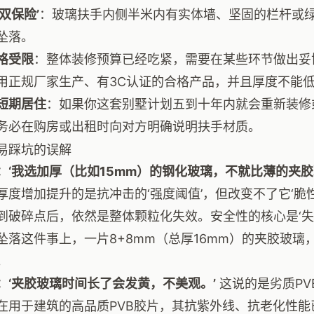
双保险’
：玻璃扶手内侧半米内有实体墙、坚固的栏杆或
坠落。
格受限
：整体装修预算已经吃紧，需要在某些环节做出妥
用正规厂家生产、有3C认证的合格产品，并且厚度不能低
短期居住
：如果你这套别墅计划五到十年内就会重新装修
务必在购房或出租时向对方明确说明扶手材质。
易踩坑的误解
：‘我选加厚（比如15mm）的钢化玻璃，不就比薄的夹胶
厚度增加提升的是抗冲击的‘强度阈值’，但改变不了它‘脆
到破碎点后，依然是整体颗粒化失效。安全性的核心是‘失
坠落这件事上，一片8+8mm（总厚16mm）的夹胶玻璃
。
：‘夹胶玻璃时间长了会发黄，不美观。’
这说的是劣质PV
在用于建筑的高品质PVB胶片，其抗紫外线、抗老化性