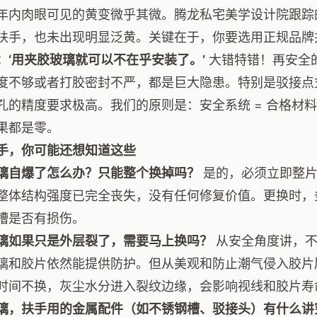
年内肉眼可见的黄变微乎其微。腾龙私宅美学设计院跟踪
扶手，也未出现明显泛黄。关键在于，你要选用正规品牌
：‘用夹胶玻璃就可以不在乎安装了。’
大错特错！再安全
度不够或者打胶密封不严，都是巨大隐患。特别是驳接点
孔的精度要求极高。我们的原则是：安全系统 = 合格材料
果都是零。
手，你可能还想知道这些
璃自爆了怎么办？只能整个换掉吗？
是的，必须立即整片
整体结构强度已完全丧失，没有任何修复价值。更换时，
槽是否有损伤。
璃如果只是外层裂了，需要马上换吗？
从安全角度讲，不
璃和胶片依然能提供防护。但从美观和防止潮气侵入胶片
时间不换，灰尘水分进入裂纹边缘，会影响视线和胶片寿
璃，扶手用的金属配件（如不锈钢槽、驳接头）有什么讲