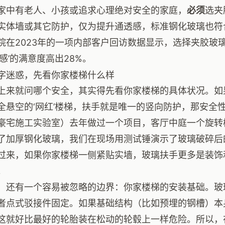
家中有老人、小孩或追求心理绝对安全的家庭，
必须
选夹
实体墙或其它防护，仅为提升通透感，标准钢化玻璃也符
院在2023年的一项内部客户回访数据显示，选择夹胶玻
全感’的满意度高出28%。
字迷惑，先看你家楼梯什么样
上来就问哪个安全，其实得先看你家楼梯的具体状况。如
全悬空的‘网红’楼梯，扶手就是唯一的竖向防护，那安全
豪宅施工实验室）去年做过一个项目，客厅中庭一个旋转
了加厚钢化玻璃，我们在现场用测试锤演示了玻璃破碎后
过来，如果你家楼梯一侧紧贴实墙，玻璃扶手更多是装饰
。
，还有一个容易被忽略的边界：你家楼梯的安装基础。玻
者点式驳接件固定。如果基础结构（比如预埋的钢槽）本
这就好比最好的轮胎装在松动的轮毂上一样危险。所以，