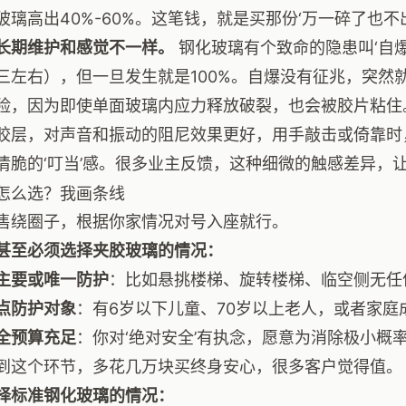
玻璃高出40%-60%。这笔钱，就是买那份‘万一碎了也不
长期维护和感觉不一样。
钢化玻璃有个致命的隐患叫‘自
三左右），但一旦发生就是100%。自爆没有征兆，突然
险，因为即使单面玻璃内应力释放破裂，也会被胶片粘住
胶层，对声音和振动的阻尼效果更好，用手敲击或倚靠时，
清脆的‘叮当’感。很多业主反馈，这种细微的触感差异，
怎么选？我画条线
售绕圈子，根据你家情况对号入座就行。
甚至必须选择夹胶玻璃的情况：
主要或唯一防护
：比如悬挑楼梯、旋转楼梯、临空侧无任
点防护对象
：有6岁以下儿童、70岁以上老人，或者家庭
全预算充足
：你对‘绝对安全’有执念，愿意为消除极小概
到这个环节，多花几万块买终身安心，很多客户觉得值。
择标准钢化玻璃的情况：