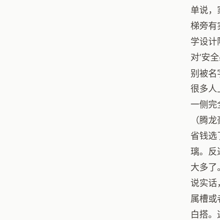
单说，
梯旁有
学设计
对‘安
别被名
很多人
一侧完
（腾龙
省钱选
璃。反
大多了
说实话
属槽或
白搭。