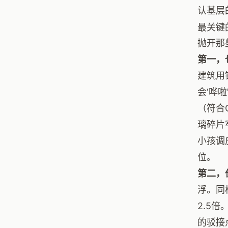
认基层
最关键
抛开那
第一，
建筑用
会‘哗
（符合
璃碎片
小孩调
位。
第二，
浮。同
2.5
的驳接