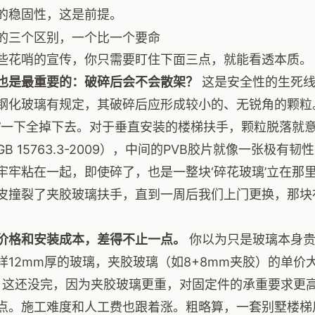
的稳固性，这是前提。
的三个区别，一个比一个要命
些花哨的宣传，你只需要盯住下面三点，就能看透本质。
也是最重要的：破碎后会不会散架？
这是安全性的生死线。国
钢化玻璃有规定，其破碎后应形成较小的、无锐角的颗粒
啦’一下全掉下去。对于垂直安装的楼梯扶手，颗粒脱落就
GB 15763.3-2009），中间的PVB胶片就像一张极
牢牢粘在一起，即使碎了，也是一整块‘碎花玻璃’立在那
皮撞裂了夹胶玻璃扶手，直到一周后我们上门更换，那块
价格和安装成本，差得不止一点。
你以为只是玻璃本身贵
样12mm厚的玻璃，夹胶玻璃（如8+8mm夹胶）的单价大
倍。这还没完，因为夹胶玻璃更重，对固定件的承重要求更
点。施工难度和人工费也跟着涨。粗略算，一套别墅楼梯