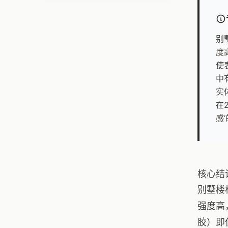
别
度
使
中
实
在
感
核心结
别墅楼
强度高
胶）即