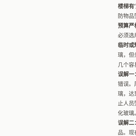
楼梯有‘
防物品
预算严
必须选
临时或
璃，但
几个容
误解一
错误。
璃，达
止人员
化玻璃
误解二
品。现