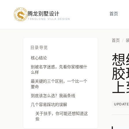
腾龙别墅设计
预约设计咨询
首页
TENGLONG VILLA DESIGN
姓名
*
首页
/
目录导览
想
手机号
*
核心结论
胶
别被名字迷惑，先看你家楼梯什
么样
上
最关键的三个区别，一个比一个
房屋面积（㎡）
要命
到底该怎么选？我画条线
几个容易踩坑的误解
UPDATE
立即预约
关于扶手，你可能还想知道这
些
提交即视为您同意我们与您联系，信息仅用于设计咨询服务