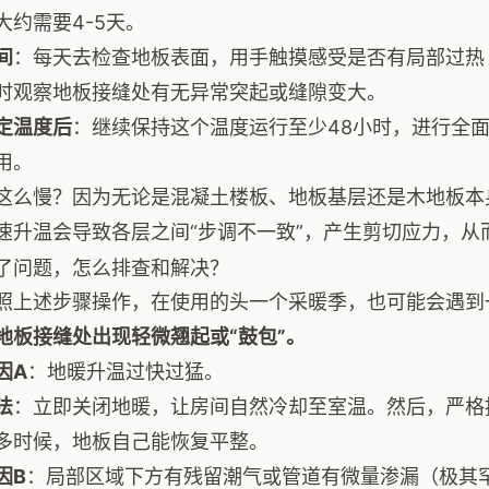
大约需要4-5天。
间
：每天去检查地板表面，用手触摸感受是否有局部过热
时观察地板接缝处有无异常突起或缝隙变大。
定温度后
：继续保持这个温度运行至少48小时，进行全
用。
这么慢？因为无论是混凝土楼板、地板基层还是木地板本
速升温会导致各层之间“步调不一致”，产生剪切应力，从
了问题，怎么排查和解决？
照上述步骤操作，在使用的头一个采暖季，也可能会遇到
地板接缝处出现轻微翘起或“鼓包”。
因A
：地暖升温过快过猛。
法
：立即关闭地暖，让房间自然冷却至室温。然后，严格按
多时候，地板自己能恢复平整。
因B
：局部区域下方有残留潮气或管道有微量渗漏（极其