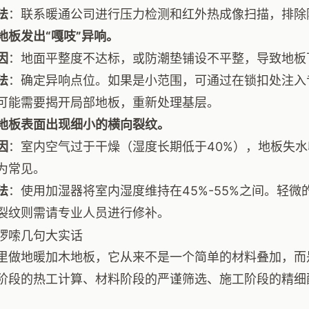
法
：联系暖通公司进行压力检测和红外热成像扫描，排除
地板发出“嘎吱”异响。
因
：地面平整度不达标，或防潮垫铺设不平整，导致地板
法
：确定异响点位。如果是小范围，可通过在锁扣处注入
可能需要揭开局部地板，重新处理基层。
地板表面出现细小的横向裂纹。
因
：室内空气过于干燥（湿度长期低于40%），地板失
为常见。
法
：使用加湿器将室内湿度维持在45%-55%之间。轻
裂纹则需请专业人员进行修补。
啰嗦几句大实话
里做地暖加木地板，它从来不是一个简单的材料叠加，而
阶段的热工计算、材料阶段的严谨筛选、施工阶段的精细