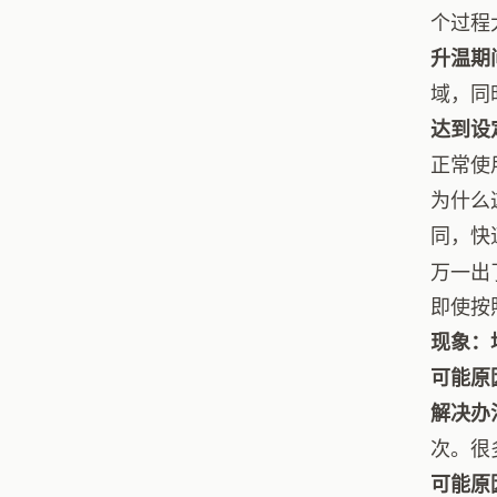
个过程
升温期
域，同
达到设
正常使
为什么
同，快
万一出
即使按
现象：
可能原
解决办
次。很
可能原