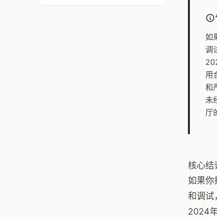
如
调
2
用
和
未
厅
核心结
如果你
和调试
202