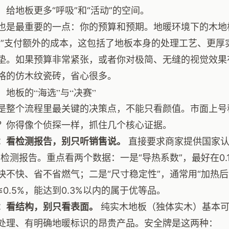
，给地板更多“呼吸”和“活动”的空间。
也是最重要的一点：你的预算和预期。地暖环境下的木地
性”支付额外的成本，这包括了地板本身的处理工艺、更厚
垫。如果预算非常紧张，或者你对极简、无缝的视觉效果
格的仿木纹瓷砖，省心很多。
：地板的“海选”与“决赛”
是整个流程里最关键的决策点，不能只看颜值。市面上号称
？你得像个侦探一样，抓住几个核心证据。
：看检测报告，别只听销售说。
直接要求商家提供国家认
的检测报告。重点看两个数据：一是“导热系数”，最好在0.12
快不快、省不省燃气；二是“尺寸稳定性”，通常用“加热后
≤0.5%，能达到0.3%以内的属于优等品。
：看结构，别只看表面。
纯实木地板（独体实木）基本可
处理、有明确地暖标识的昂贵产品。安全牌是这两种：