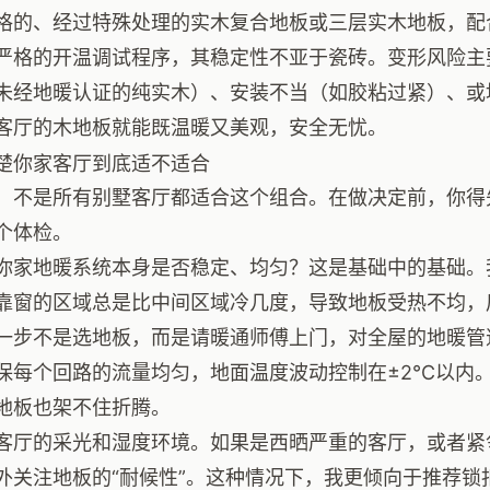
格的、经过特殊处理的实木复合地板或三层实木地板，配
严格的开温调试程序，其稳定性不亚于瓷砖。变形风险主
未经地暖认证的纯实木）、安装不当（如胶粘过紧）、或
客厅的木地板就能既温暖又美观，安全无忧。
楚你家客厅到底适不适合
，不是所有别墅客厅都适合这个组合。在做决定前，你得
个体检。
你家地暖系统本身是否稳定、均匀？这是基础中的基础。
靠窗的区域总是比中间区域冷几度，导致地板受热不均，
一步不是选地板，而是请暖通师傅上门，对全屋的地暖管
保每个回路的流量均匀，地面温度波动控制在±2℃以内。
地板也架不住折腾。
客厅的采光和湿度环境。如果是西晒严重的客厅，或者紧
外关注地板的“耐候性”。这种情况下，我更倾向于推荐锁