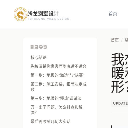
腾龙别墅设计
预约设计咨询
首页
TENGLONG VILLA DESIGN
姓名
*
首页
/
目录导览
我
手机号
*
核心结论
暖
先搞清楚你家客厅到底适不适合
第一步：地板的“海选”与“决赛”
形
房屋面积（㎡）
第二步：施工安装，细节决定成
败
第三步：地暖的“慢热”调试法
UPDATE
万一出了问题，怎么排查和解
立即预约
决？
最后再啰嗦几句大实话
提交即视为您同意我们与您联系，信息仅用于设计咨询服务