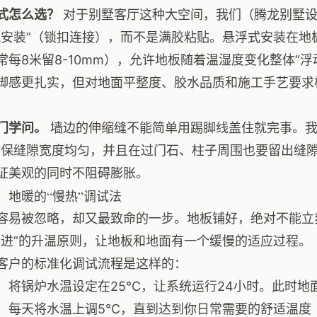
式怎么选？
对于别墅客厅这种大空间，我们（腾龙别墅设
式安装”（锁扣连接），而不是满胶粘贴。悬浮式安装在地
常每8米留8-10mm），允许地板随着温湿度变化整体“
脚感更扎实，但对地面平整度、胶水品质和施工手艺要求
门学问。
墙边的伸缩缝不能简单用踢脚线盖住就完事。我
确保缝隙宽度均匀，并且在过门石、柱子周围也要留出缝
证美观的同时不阻碍膨胀。
：地暖的“慢热”调试法
容易被忽略，却又最致命的一步。地板铺好，绝对不能立
渐进”的升温原则，让地板和地面有一个缓慢的适应过程。
客户的标准化调试流程是这样的：
：将锅炉水温设定在25℃，让系统运行24小时。此时地
：每天将水温上调5℃，直到达到你日常需要的舒适温度（