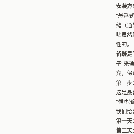
安装方
“悬浮
缝（通
贴虽然
性的。
留缝是
子”来
充，保
第三步
这是最
“循序
我们给
第一天
第二天