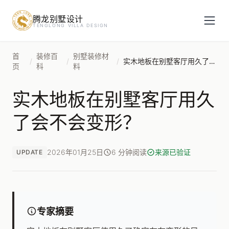
腾龙别墅设计
预约设计咨询
TENGLONG VILLA DESIGN
姓名
*
首
装修百
别墅装修材
/
/
/
实木地板在别墅客厅用久了会不会变形？
页
科
料
实木地板在别墅客厅用久
手机号
*
了会不会变形？
房屋面积（㎡）
2026年01月25日
6 分钟阅读
来源已验证
UPDATE
立即预约
专家摘要
提交即视为您同意我们与您联系，信息仅用于设计咨询服务