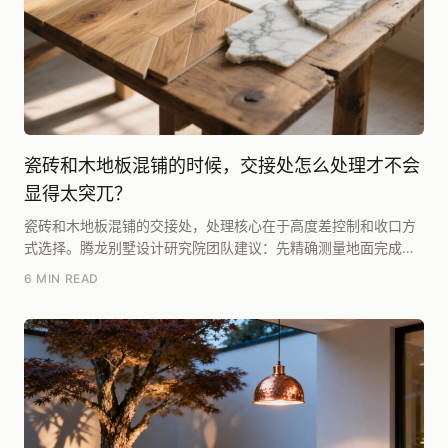
瓷砖和木地板混铺的时候，交接处怎么处理才不会
显得太突兀？
瓷砖和木地板混铺的交接处，处理核心在于高度差控制和收口方
式选择。腾龙别墅设计研究院团队建议：先精确测量地面完成面
高度差，若需平整过渡，必须用找平砂浆将高度差控制...
6 MIN READ