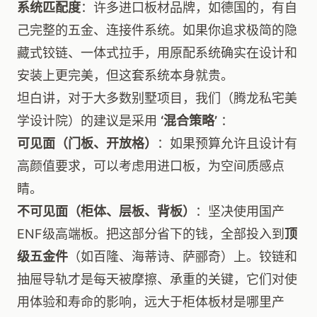
系统匹配度
：许多进口板材品牌，如德国的，有自
己完整的五金、连接件系统。如果你追求极简的隐
藏式铰链、一体式拉手，用原配系统确实在设计和
安装上更完美，但这套系统本身就贵。
坦白讲，对于大多数别墅项目，我们（腾龙私宅美
学设计院）的建议是采用
‘混合策略’
：
可见面（门板、开放格）
：如果预算允许且设计有
高颜值要求，可以考虑用进口板，为空间质感点
睛。
不可见面（柜体、层板、背板）
：坚决使用国产
ENF级高端板。把这部分省下的钱，全部投入到
顶
级五金件
（如百隆、海蒂诗、萨郦奇）上。铰链和
抽屉导轨才是每天被摩擦、承重的关键，它们对使
用体验和寿命的影响，远大于柜体板材是哪里产