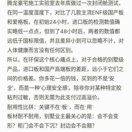
腾龙豪宅施工实验室去年底做过一次封闭舱测试，
在同一温度湿度下，对比了几款主流ENF级国产板
和爱格板。在初始24小时，进口板的检测数值确
实略低一点点，但到了48小时后，两者的数值都
远低于国标限值，并且差异小到可以忽略不计，对
人体健康而言没有任何区别。
所以，在环保这个核心痛点上，对于合格的别墅级
产品，进口板和国产高端板的差距，远小于它们之
间的价格差。你多花一倍的钱，买到的不是‘安
全’，而是一种‘心理安全感’。除非你对某种特定胶
粘剂过敏，否则无需为此支付过高溢价。
耐用性比拼：关键不在‘板’，而在‘用’
板材耐不耐用，别墅业主最关心的是：会不会变
形？柜门会不会下沉？封边会不会翘？