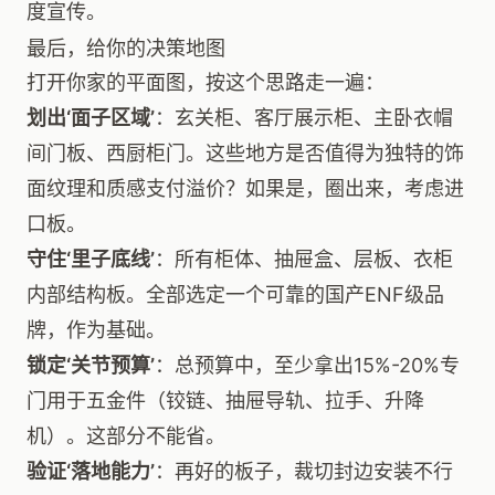
度宣传。
最后，给你的决策地图
打开你家的平面图，按这个思路走一遍：
划出‘面子区域’
：玄关柜、客厅展示柜、主卧衣帽
间门板、西厨柜门。这些地方是否值得为独特的饰
面纹理和质感支付溢价？如果是，圈出来，考虑进
口板。
守住‘里子底线’
：所有柜体、抽屉盒、层板、衣柜
内部结构板。全部选定一个可靠的国产ENF级品
牌，作为基础。
锁定‘关节预算’
：总预算中，至少拿出15%-20%专
门用于五金件（铰链、抽屉导轨、拉手、升降
机）。这部分不能省。
验证‘落地能力’
：再好的板子，裁切封边安装不行