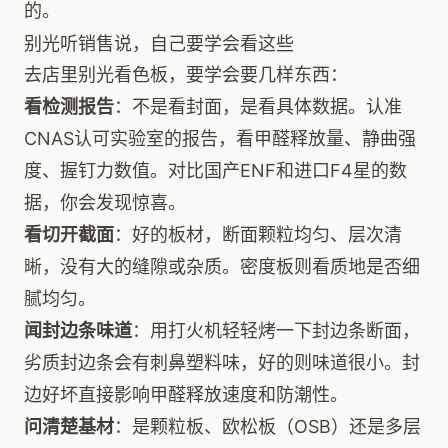
的。
别光听销售说，自己要学会看这些
去店里别光看色板，要学会要几样东西：
看检测报告
：不是看封面，是看具体数据。认准
CNAS认可实验室的报告，看甲醛释放量、静曲强
度、握钉力数值。对比国产ENF和进口F4星的数
据，你会发现惊喜。
看切开截面
：好的板材，断面颗粒均匀、层次清
晰，没有大的缝隙或杂质。密度板则看质地是否细
腻均匀。
闻封边条味道
：用打火机轻轻烤一下封边条断面，
劣质封边条会有刺鼻塑料味，好的则味道很小。封
边好坏直接影响甲醛释放速度和防潮性。
问清楚基材
：是颗粒板、欧松板（OSB）还是多层