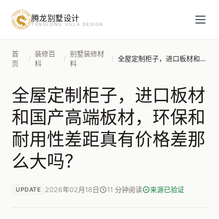
腾龙别墅设计
预约设计咨询
TENGLONG VILLA DESIGN
姓名
*
首
装修百
别墅装修材
/
/
/
全屋定制柜子，进口板材和国产高端板材，环保和耐用性差距真有价格差那么大吗？
页
科
料
全屋定制柜子，进口板材
手机号
*
和国产高端板材，环保和
耐用性差距真有价格差那
房屋面积（㎡）
么大吗？
2026年02月18日
11 分钟阅读
来源已验证
UPDATE
立即预约
提交即视为您同意我们与您联系，信息仅用于设计咨询服务