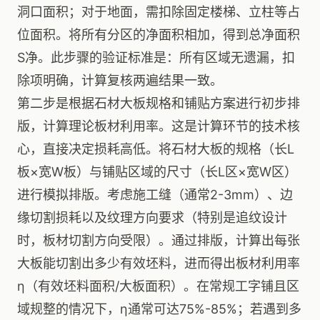
洞口面积；对于地面，需扣除固定楼梯、立柱等占
位面积。将所有分区的净面积相加，得到总净面积
S净。此步骤的验证标准是：所有区域无遗漏，扣
除项明确，计算复核两遍结果一致。
第二步是根据石材大板规格和铺贴方案进行初步排
版，计算理论板材利用率。这是计算环节的技术核
心，直接决定损耗高低。将石材大板的规格（长L
板×宽W板）与铺贴区域的尺寸（长L区×宽W区）
进行模拟排版。考虑施工缝（通常2-3mm）、边
缘切割损耗以及纹理方向要求（特别是追纹设计
时，板材切割方向受限）。通过排版，计算出每张
大板能切割出多少有效坯料，进而得出板材利用率
η（有效坯料面积/大板面积）。在常规工字铺且区
域规整的情况下，η通常可达75%-85%；若遇到多