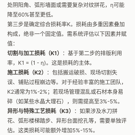
处阴阳角、弧形墙面或需要复杂对纹拼花，η可能
降至60%甚至更低。
第三步是确定综合损耗率K。损耗由多重因素叠加
构成，绝非一个固定值。需系统评估以下因素并赋
值：
切割与加工损耗（K1）
：基于第二步的排版利用
率，K1 = (1 - η)。这是损耗的主体。
施工损耗（K2）
：包括搬运破损、现场切割失
误、铺贴过程崩边等。对于经验丰富的施工团队，
K2通常为1%-2%；若现场管理混乱或石材本身易
碎（如某些水晶大理石），则需提高至3%-5%。
异形与特殊工艺损耗（K3）
：如果涉及水刀拼
花、弧形楼梯踏步、异形台面挖孔等，需要单独评
估。这类损耗可能额外增加5%-15%。