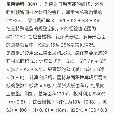
备用余料（K4）
：为应对日后可能的维修，必须
强制预留同批次材料的余料，通常为总采购量的
2%-3%。 综合损耗率 K = K1 + K2 + K3 + K4。
在无特殊造型的规整空间，K的经验值范围为
8%-12%；在包含楼梯、复杂背景墙、多异形台面
的别墅项目中，K达到15%-25%是常见情况。
第四步是套用公式得出采购总量。最终需要采购的
石材总面积 S总 计算公式为：S总 = S净 / η + S净
× (K2 + K3 + K4)。更直观的公式是：S总 = S净
× (1 + K)。计算完成后，需将总面积换算成所需大
板的张数：板数 = S总 / (单张大板面积)，结果向
上取整。例如，总净面积100㎡，板材利用率80%
（η=0.8），综合损耗率K评估为18%（0.18），则
S总 = 100 × (1+0.18) = 118㎡，或S总 = 100 / 0.8