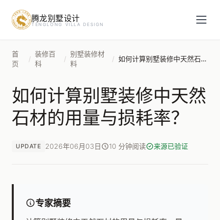
腾龙别墅设计
预约设计咨询
TENGLONG VILLA DESIGN
姓名
*
首
装修百
别墅装修材
/
/
/
如何计算别墅装修中天然石材的用量与损耗率？
页
科
料
如何计算别墅装修中天然
手机号
*
石材的用量与损耗率？
房屋面积（㎡）
2026年06月03日
10 分钟阅读
来源已验证
UPDATE
立即预约
专家摘要
提交即视为您同意我们与您联系，信息仅用于设计咨询服务